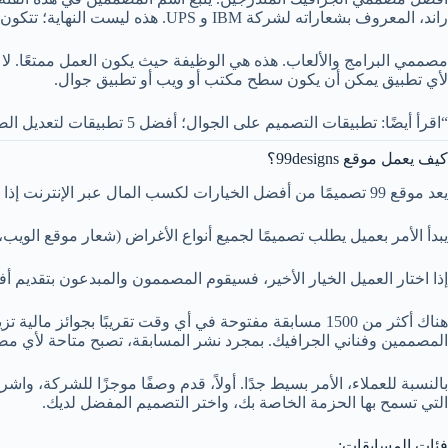
راند، المعروف بشعاراته لشركة IBM و UPS. هذه ليست النهاية؛ تتكون القائمة من العديد من الأسماء الأخرى أيضًا.
مصممي البرامج والألعاب. هذه هي الوظيفة حيث يكون العمل ممتعًا. لا 
لأي تطبيق يمكن أن يكون سطح مكتب أو ويب أو تطبيق جوال.
“اقرأ أيضًا: تطبيقات التصميم على الجوال؛ أفضل 5 تطبيقات لتعديل الصور“
كيف يعمل موقع 99designs؟
يعد موقع 99 تصميمًا من أفضل الخيارات لكسب المال عبر الإنترنت إذا كنت من النوع الفني والإبداعي وتعرف كيفية استخدام أنماط الرسوم وبرامج تصميم الجرافيك وتعديل الرموز مثل Photoshop.
يبدأ الأمر بعميل يطلب تصميمًا لجميع أنواع الأغراض (شعار موقع الويب، 
إذا اختار العميل الخيار الأخير، فسيقوم المصممون والمبدعون بتقديم أف
المصممين وفناني الجرافيك. بمجرد نشر المسابقة، تصبح متاحة لأي م
بالنسبة للعملاء، الأمر بسيط جدًا. أولاً، قدم وصفًا موجزًا ​​للشركة، 
التي تسمح بها الحزمة الخاصة بك، واختر التصميم المفضل لديك.
فئات المسابقات: