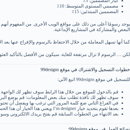
كبار المصممين: 5٪
مصممي المستوى المتوسط: 10٪
المصممين المبتدئين: 15٪
يوجد رسومًا أعلى من ذلك على مواقع الويب الأخرى. من المفهوم أنه
البعض والمشاركة في المشاريع الإبداعية.
كما أنها تسهل المعاملة من خلال الاحتفاظ بالرسوم والإفراج عنها بعد ال
لكن … الرسوم لا تزال مرتفعة للغاية. سيكون من الأفضل بالتأكيد الع
خطوات التسجيل والاشتراك في موقع 99designs
للتسجيل في موقع 99designs اتبع الآتي:
قم بالدخول للموقع من خلال هذا الرابط سوف تظهر لك الواجهة الرئيس
سوف تظهر لك نافذة تطلب منك بعض المعلومات: قم بوضع البريد 
في الفراغ الثاني ضع كلمة المرور التي ترغب بها ويفضل أن تحت
بعدها تقوم بتحديد خيار I’m designer ويعني هذا الخيار أن هذا الحساب لمصمم وليس لصاحب عمل. بعد ذلك قم بالضغط على زر Sign Up الموجود اسفل النافذة.
بعد الانتهاء من الخطوات السابقة قم بفتح بريدك الالكتروني وسوف تجد رسالة التأكيد من ا
نصائح للعمل في موقع 99designs: