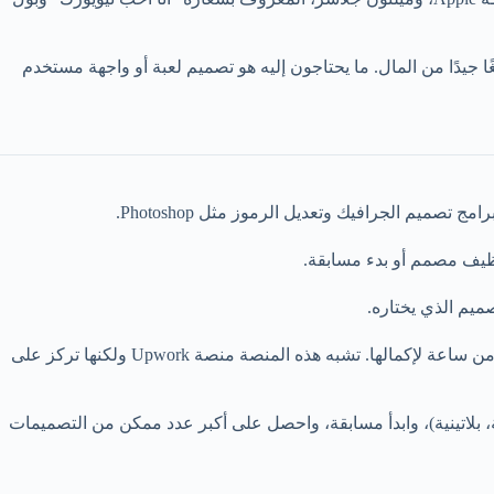
جيدًا من المال. ما يحتاجون إليه هو تصميم لعبة أو واجهة مستخدم
توظيف مصمم أو بدء مسابقة.
صميم الذي يختاره.
هناك أكثر من 1500 مسابقة مفتوحة في أي وقت تقريبًا بجوائز مالية تزيد عادةً عن 200.00 دولار لكل مسابقة. تستغرق معظم المسابقات أقل من ساعة لإكمالها. تشبه هذه المنصة منصة Upwork ولكنها تركز على
ية، بلاتينية)، وابدأ مسابقة، واحصل على أكبر عدد ممكن من التصميمات