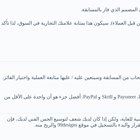
 المصمم الذي فاز بالمسابقة.
لعملاء). سيكون هذا بمثابة علامتك التجارية في السوق، لذا تأكد
الانسحاب من المسابقة وسيتعين عليه / عليها متابعة العملية واختيار الفائز.
سوف تحتاج إلى طلب دفع تعويضات لتلقي المال. الحد الأدنى للمبلغ الذي يمكنك صرفه هو 25 دولارًا. هناك 3 بوابات دفع يدعمها 99designs حاليًا، Payoneer و Skrill و PayPal. أفضل جزء هو أن واحدة على الأقل من
 المسابقات تنافسية للغاية، ولكن إذا كان لديك شغف لتوسيع الحس الفني لديك، فإن
يل في موقع 99designs والربح منه.