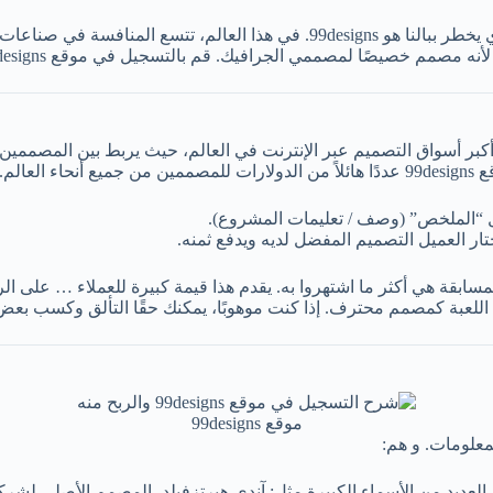
عندما نتحدث عن مصممي الجرافيك وتصميماتهم، فإن الاسم الأول الذي يخطر ببالنا هو
وهو أحد أكبر أسواق التصميم عبر الإنترنت في العالم، حيث يربط بين المص
الم.
ل “الملخص” (وصف / تعليمات المشروع).
ر العميل التصميم المفضل لديه ويدفع ثمنه.
يارين متاحان تقنيًا على 99Designs.com، فإن ميزة المسابقة هي أكثر ما اشتهروا به. يقدم هذا قيم
 اللعبة كمصمم محترف. إذا كنت موهوبًا، يمكنك حقًا التألق وكسب بعض
موقع 99designs
علومات. و هم: