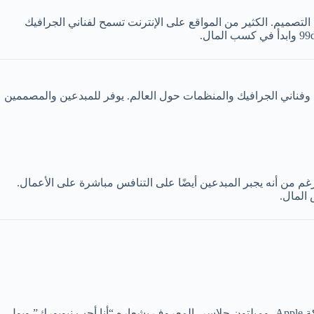
 99designs. في هذا العالم، تتسع المنافسة في صناعات التصميم. الكثير من المواقع على الإنترنت تسمح لفناني الجرافيك
ممين وفناني الجرافيك والمنظمات حول العالم. يوفر للمبدعين والمصممين
ة كبيرة للعملاء … على الرغم من أنه يجبر المبدعين أيضًا على التنافس مباشرة على الأعمال.
 المال.
أفضل مصممي الجرافيك المتدرجين. يتبع اسم المصممين في هذه الفئة العديد من الأسماء الكبيرة مثل: آندي هيرتزفيلد، المصمم الأصلي لشركة Apple، وميلتون جلاسر، المعروف بشعاره “أنا أحب نيويورك” وبول