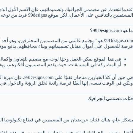
المستقلين بالتنافس على الأعمال، لكن موقع 99designs فريد من نوعه لأنه مصمم خصيصًا لمصممي الجرافيك. قم بالتسجيل في موقع 99designs وابدأ في كسب المال.
ما هو 99Designs.com؟
99Designs.com هو “مجتمع عالمي من المصممين المحترفين، 
فرصة للحصول على أموال مقابل تصميماتهم وبناء محافظهم. يدفع موقع 99designs عددًا هائلاً من الدولارات للمصممين من جميع أنحاء الع
في هذا الموقع يمكن العمل وجهًا لوجه مع مصمم للتعاون وإكما
أو المشاركة في المسابقات. حيث يقدم المصممون أفكارهم، ويختا
في حين أن كلا الخ
ولكن في الوقت نفسه، إنها أيضًا فرصة رائعة لخلق الرؤية والدخول في
فئات مصممي الجرافيك
بشكل عام، هناك فئتان عريضتان من المصممين في قطاع تكنولوجيا الم