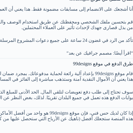
أنا أشجعك على الانضمام إلى مسابقات مضمونة فقط. هذا يعني أن العميل
قم بتحسين ملفك الشخصي ومحفظتك عن طريق استخدام الوصف والعلامات 
من بذل قصارى جهدك لإحداث تأثير على العملاء المحتملين.
تأكد من الرد في غضون 24 ساعة على جميع دعوات المشروع المرسلة إليك. يرتبط هذا ارتباطًا مباشرًا بدرجة الاستجابة الخاصة بك.
“اقرأ أيضًا: مصمم جرافيك عن بعد“
طرق الدفع في موقع 99designs
قام موقع 99designs بإعداد آلية رائعة لحماية مدفوعاتك.
هذا يعني أن الأموال النقدية آمنة وستذهب مباشرة إلى الفائز في المسابق
بوابات الدفع هذه تعمل في جميع البلدان تقريبًا. لذلك، بغض النظر ع
إذا كان لديك حس فني، فإن موقع 
هذه المنصة ستجعلك أفضل (ناهيك عن الأرباح التي ستحصل عليها من كل المشاريع 