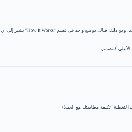
وفقًا لقسم المصممين في الموقع، يمكنك التسجيل وبدء العمل الحر مجانًا. يقولون أيضًا أن الأسعار والمكافآت تختلف حسب نوع أعمال التصميم. ومع ذلك، هناك موضع واحد في قسم “How It Works” يشير إلى أن
 الأعلى كمصمم.