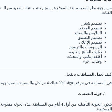
من وجهة نظر المصمم، هذا الموقع هو منجم ذهب. هناك العديد من المسا
الفئات:
تصميم شعار
تصميم الموقع
الملابس والبضائع
تصميم التطبيق
تصميم الإعلان
الرسومات والتوضيح
تغليف المنتج وتغليفه
أغلفة الكتب والمجلات
وفئات أخرى
كيف تعمل المسابقات بالفعل
في المسابقة في موقع 99designs هناك 4 مراحل والمسابقة النموذجية تستمر لمدة 7 أيام قبل اختيار الفائز. إليك ما تدور حوله كل مرحلة:
جولة التصفيات
تتكون الجولة التأهيلية من أول 4 أيام من ال
المستلمة.