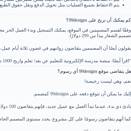
يتم الاحتفاظ بجميع العمليات مثل تحويل الدفع ونقل حقوق الطب
كم يمكنك أن تربح على 99designs؟
تصميم الشعار يبدأ من 299 دولارًا.
يقولون أيضًا أن المصممين يتقاضون رواتبهم في غضون ثلاثة أيام عمل،
“اقرأ أيضًا: منصة مدرسة الإلكترونية للتعليم عن بعد؛ تعلم واربح 1000 دولار“
هل يتقاضى موقع 99designs أي رسوم؟
نعم، وهي ليست رخيصة!
إليك ما يمكن أن تتوقع دفعه على 99designs كمصمم.
بادئ ذي بدء، عندما تبدأ العمل مع عميل جديد، فإنهم يتقاضون 100 دولار كرسوم تمهيدية موزعة على أول 500 دولار لهذا العميل من الرسوم. هذا لتغطية “تكلفة مطابقتك مع العملاء”.
كما أنهم يتقاضون رسومًا على كل مشروع. يحدد مستوى المصمم الخا