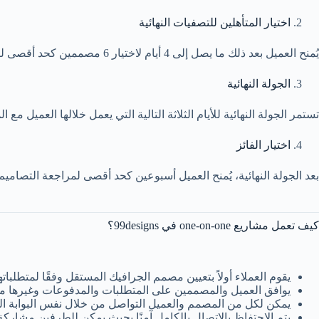
اختيار المتأهلين للتصفيات النهائية
يُمنح العميل بعد ذلك ما يصل إلى 4 أيام لاختيار 6 مصممين كحد أقصى للتأهل للجولة النهائية. الأهم من ذلك في هذه المرحلة أن تصبح المسابقة مضمونة مما يعني أن العميل لن يكون قادرًا على طلب استرداد ثمنها.
الجولة النهائية
تستمر الجولة النهائية للأيام الثلاثة التالية التي يعمل خلالها العميل 
اختيار الفائز
بعد الجولة النهائية، يُمنح العميل أسبوعين كحد أقصى لمراجعة التصاميم 
كيف تعمل مشاريع one-on-one في 99designs؟
يقوم العملاء أولاً بتعيين مصمم الجرافيك المستقل وفقًا لمتطلب
يوافق العميل والمصممين على المتطلبات والمدفوعات وغيرها من 
يمكن لكل من المصمم والعميل التواصل من خلال نفس البوابة المقدمة
يتم الاحتفاظ بالاتصال بالكامل آمنًا بحيث يمكن للطرفين مشاركة 