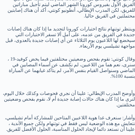
الفريق الأول بفيروس كورونا الشهر الماضي ليتم تأجيل مباراتين
للفريق، لكن المدرب الإيطالي، أنطونيو كونتي، أكد أن هناك إصابتين
محتملتين في الفريق حاليا.
وينتظر توتنهام نتائج اختبارات كورونا لتحديد ما إذا كان هناك إصابات
جديدة في الفريق من عدمه، على أمل ألا تسفر الاختبارات التي
سيخضع لها اللاعبون يوم الثلاثاء عن أي إصابات جديدة بالعدوى، قبل
مواجهة تشيلسي يوم الأربعاء.
وقال كونتي: نقوم بفحص وضعيتين مختلفتين فيما يخض كوفيد-19 ،
سنرى، نعم هما من اللاعبين، لم نكشف عن أسماء المصابين في
الماضي وسنواصل القيام بنفس الأمر، لم يتأكد غيابهما عن المباراة
بنسبة 100%.
وأوضح المدرب الإيطالي: علينا أن نجري فحوصات وكذلك خلال اليوم،
لنرى ما إذا كان هناك حالات إصابة جديدة أم لا، نقوم بفحص وضعيتين
مختلفتين.
وأشار: سنعرف غدا هوية اللاعبين المتاحين للمشاركة أمام تشيلسي،
نتعايش مع هذه الوضعية ليس فقط في توتنهام ولكن جميع الأندية ،
علينا أن نستعد دائما لإيجاد الحلول المناسبة، الحلول الأفضل للفريق.