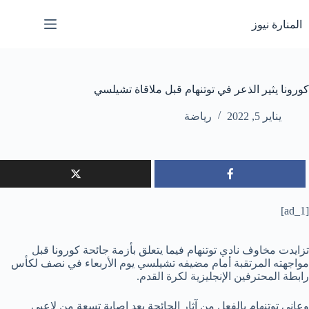
لتجاوز
لى
المنارة نيوز
لمحتوى
كورونا يثير الذعر في توتنهام قبل ملاقاة تشيلسي
يناير 5, 2022
رياضة
[ad_1]
تزايدت مخاوف نادي توتنهام فيما يتعلق بأزمة جائحة كورونا قبل
مواجهته المرتقبة أمام مضيفه تشيلسي يوم الأربعاء في نصف لكأس
رابطة المحترفين الإنجليزية لكرة القدم.
وعانى توتنهام بالفعل من آثار الجائحة بعد إصابة تسعة من لاعبي