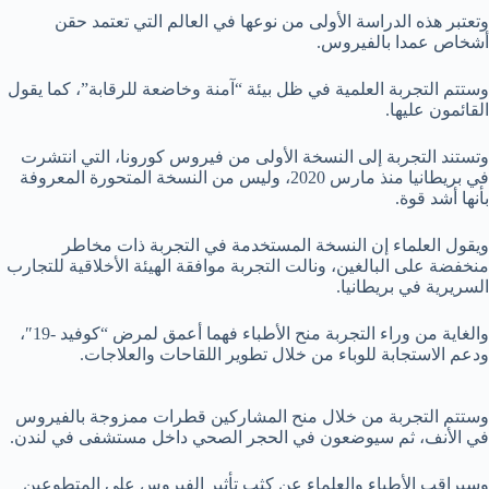
وتعتبر هذه الدراسة الأولى من نوعها في العالم التي تعتمد حقن
أشخاص عمدا بالفيروس.
وستتم التجربة العلمية في ظل بيئة “آمنة وخاضعة للرقابة”، كما يقول
القائمون عليها.
وتستند التجربة إلى النسخة الأولى من فيروس كورونا، التي انتشرت
في بريطانيا منذ مارس 2020، وليس من النسخة المتحورة المعروفة
بأنها أشد قوة.
ويقول العلماء إن النسخة المستخدمة في التجربة ذات مخاطر
منخفضة على البالغين، ونالت التجربة موافقة الهيئة الأخلاقية للتجارب
السريرية في بريطانيا.
والغاية من وراء التجربة منح الأطباء فهما أعمق لمرض “كوفيد -19″،
ودعم الاستجابة للوباء من خلال تطوير اللقاحات والعلاجات.
وستتم التجربة من خلال منح المشاركين قطرات ممزوجة بالفيروس
في الأنف، ثم سيوضعون في الحجر الصحي داخل مستشفى في لندن.
وسيراقب الأطباء والعلماء عن كثب تأثير الفيروس على المتطوعين