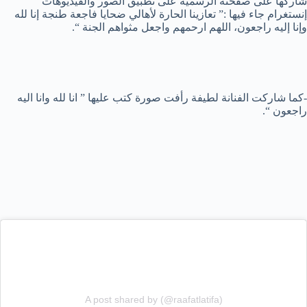
شاركها على صفحته الرسمية على تطبيق الصور والفيديوهات
إنستغرام جاء فيها :” تعازينا الحارة لأهالي ضحايا فاجعة طنجة إنا لله
وإنا إليه راجعون، اللهم ارحمهم واجعل مثواهم الجنة “.
-كما شاركت الفنانة لطيفة رأفت صورة كتب عليها ” انا لله وانا اليه
راجعون “.
A post shared by (@raafatlatifa)