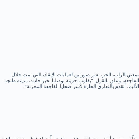
-مغني الراب، الحر، نشر صورتين لعمليات الإنقاذ، التي تمت خلال
الفاجعة، وعلق بالقول: “بقلوب حزينة توصلنا بخبر حادث مدينة طنجة
الأليم، أتقدم بالتعازي الحارة لأسر ضحايا الفاجعة المحزنة”.
وخلّف مصرع أزيد من ثمانية وعشرين شخصاً جراء غرق وحدة صناعية