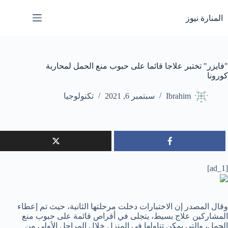
لتجاوز
لى
المنارة نيوز
لمحتوى
"فايزر" تختبر علاجا قائما على حبوب منع الحمل لمحاربة
كورونا
Ibrahim
سبتمبر 6, 2021
تكنولوجيا
[ad_1]
وقال المصدر إن الاختبارات دخلت مرحلتها الثانية، حيث تم إعطاء
المشاركين علاج بسيط، يتجلى في أقراص قائمة على حبوب منع
الحمل، والتي يمكن تناولها في المنزل خلال المراحل الأولى من