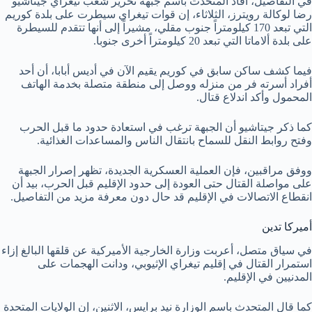
في التفاصيل، أفاد المتحدث باسم جبهة تحرير شعب تيغراي جيتاشيو
رضا لوكالة رويترز، الثلاثاء، إن قوات تيغراي سيطرت على بلدة كوريم
التي تبعد 170 كيلومتراً جنوب مقلي، مشيراً إلى أنها تتقدم للسيطرة
على بلدة ألاماتا التي تبعد 20 كيلومتراً أخرى جنوبا.
فيما كشف ساكن سابق في كوريم يقيم الآن في أديس أبابا، أن أحد
أفراد أسرته فر من منزله ووصل إلى منطقة متصلة بخدمة الهاتف
المحمول وأكد اندلاع قتال.
كما ذكر جيتاشيو أن الجبهة ترغب في استعادة حدود ما قبل الحرب
وفتح روابط النقل للسماح بانتقال الناس والمساعدات الغذائية.
ووفق مراقبين، فإن العملية العسكرية الجديدة، تظهر إصرار الجبهة
على مواصلة القتال حتى العودة إلى حدود الإقليم قبل الحرب، بيد أن
انقطاع الاتصالات في الإقليم قد حال دون معرفة مزيد من التفاصيل.
أميركا تدين
في سياق متصل، أعربت وزارة الخارجية الأميركية عن قلقها البالغ إزاء
استمرار القتال في إقليم تيغراي الإثيوبي، ودانت الهجمات على
المدنيين في الإقليم.
كما قال المتحدث باسم الوزارة نيد برايس، الاثنين، إن الولايات المتحدة