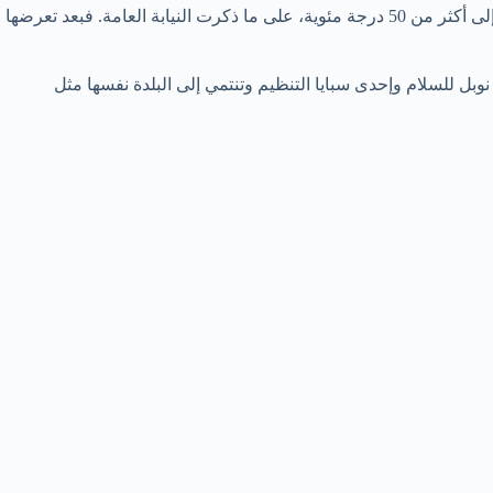
وروت والدة الطفلة الشاهدة الرئيسية أمام المحكمة، المأساة التي عانتها طفلتها وهي معلّقة على نافذة خارج المنزل وسط حرارة تصل أحيانا إلى أكثر من 50 درجة مئوية، على ما ذكرت النيابة العامة. فبعد تعرضها
 نوبل للسلام وإحدى سبايا التنظيم وتنتمي إلى البلدة نفسها مثل