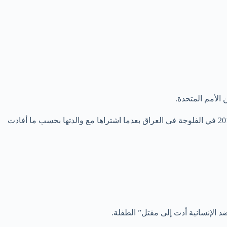
الأمم المتحدة.
وكان الجميلي الذي انضم إلى صفوف داعش العام 2013، أدين بتهمة ترك طفلة إيزيدية في الخامسة من العمر تموت عطشاً في صيف العام 2015 في الفلوجة في العراق بعدما اشتراها مع والدتها بحسب ما أفادت
 الإنسانية أدت إلى مقتل” الطفلة.