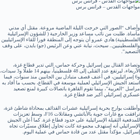
مواجهات القدس – فرانس برس
وأضاف “الصور التي خرجت الليلة الماضية مروعة. مقتل أي مدني
مأساة. طلبت من نائب مساعد وزير الخارجية ( للشؤون الإسرائيلية
الفلسطينية) هادي عمرو أن يتوجه إلى المنطقة فورا للقاء الإسرائيليين
والفلسطينيين.. سيحث، نيابة عني وعن الرئيس (جو) بايدن، على وقف
التصعيد”.
وتصاعد القتال بين إسرائيل وحركة حماس، التي تدير قطاع غزة،
الأربعاء، ليرتفع عدد القتلى إلى 48 فلسطينياً، بينهم 14 طفلًا و3 سيدات،
و6 إسرائيليين، في أعنف قصف متبادل بين الجانبين منذ سنوات، فيما
استعد الجيش الإسرائيلي لعملية موسعة في القطاع، بحسب ما أفاد به
مراسل “العربية”، بينما تقوم القاهرة باتصالات كبيرة لمنع تصعيد
عسكري إسرائيلي أكبر ضد قطاع غزة.
وأطلقت بوارج بحرية إسرائيلية عشرات القذائف بمحاذاة شاطئ غزة،
ترافقت مع غارات جوية بالأباتشي ومقاتلات F16، وسط تعزيزات
للمدفعية الثقيلة الإسرائيلية على حدود قطاع غزة. كما أعلن الجيش
الإسرائيلي أنه استهدف مجموعة كانت تحاول إطلاق مسيّرات تجاه
إسرائيل، مؤكداً مقتل عدد من قادة حماس في عملية اليوم.