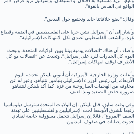
وتابع: “نريد مستقبلا بلا احتلال أو استيطان، وإسرائيل تريد فرض الأمر
الواقع في القدس بالقوة”.
وقال: “نضع خلافاتنا جانبا ونجتمع حول القدس”.
وأشار إلى أن “إسرائيل تشن حربا على الفلسطينيين في الضفة وقطاع
غزة، والشعب الفلسطيني تصدى لكل الانتهاكات الإسرائيلية”.
وأضاف أن هناك “اتصالات يومية بيننا وبين الولايات المتحدة، ونبحث
اليوم كل الخيارات للرد على إسرائيل”. وتحدث عن “اتصالات مع كل
الأطراف لوقف انتهاكات إسرائيل”.
وأعلنت وزارة الخارجية الأميركية أن أنتوني بلينكن تحدث، اليوم
الأربعاء، إلى رئيس الوزراء الإسرائيلي بنيامين نتنياهو، وعبر له عن
مخاوفه من الهجمات الصاروخية من غزة. كما أكد بلينكن لنتنياهو
ضرورة خفض التصعيد ونبذ العنف.
وفي وقت سابق، قال بلينكن، إن الولايات المتحدة سترسل دبلوماسيا
رفيعا للشرق الأوسط لحث الإسرائيليين والفلسطينيين على تهدئة
العنف “المروع”، قائلا إن إسرائيل تتحمل مسؤولية خاصة لتفادي
حدوث إصابات في صفوف المدنيين.