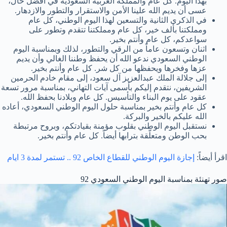
بهذا اليوم. كل عام والمملكة العربية السعودية في أفضل حال،
عسى أن يديم الله علينا الأمن والاستقرار والتطور والازدهار.
في الذكرى الثانية والتسعين لهذا اليوم الوطني، كل عام
ومملكتنا بألف خير، كل عام ومملكتنا تتقدم وتطور على
سواعدكم، كل عام وأنتم بخير.
اثنان وتسعون عاماً من الرقي والتطور، لذلك وبمناسبة اليوم
الوطني السعودي ندعو الله أن يحفظ وطننا الغالي وأن يديم
عزها وفخرها ويحفظها من كل شر. كل عام وأنتم بخير.
إلى جلالة الملك عبدالعزيز آل سعود، إلى مقام خادم الحرمين
الشريفين، نتقدم إليكم بأسمى آيات التهاني، بمناسبة مرور تسعة
عقود على يوم البناء والتأسيس. كل عام وبلادنا بحفظ الله.
كل عام وأنتم بخير بمناسبة حلول اليوم الوطني السعودي، أعاده
الله عليكم بالخير والبركة.
نستقبل اليوم الوطني بقلوب مؤمنة بقيادتكم، وبروح مرتبطة
بحب الوطن ومتعلّقة بترابها أيضاً. كل عام وأنتم بخير.
اقرأ أيضاً:
إجازة اليوم الوطني للقطاع الخاص 92 .. تستمر لمدة 3 ايام
صور تهنئة بمناسبة اليوم الوطني السعودي 92