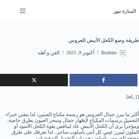
لتجاوز
لى
المنارة نيوز
لمحتوى
طريقة وضع الكحل الأبيض للعروس
Ibrahim
أكتوبر 9, 2021
الفن و أهله
[ad_1]
أكثر ما يبرز جمال العروس هو رسمة مكياج العينين، لذا يتفنن خبراء
التجميل برسمات المكياج لإظهار جمال وسحر العيون بطرق خاصة،
ومؤخراً نرى أن الكحل الأبيض عاد لينافس بقوة الكحل الأسود أو
الملون ليبرز عيني كل أنثى بأسلوب ساحر.. لذا نعرفك على طرق
وضعه للعروس بأسلوب خبيرات التجميل السعوديات.