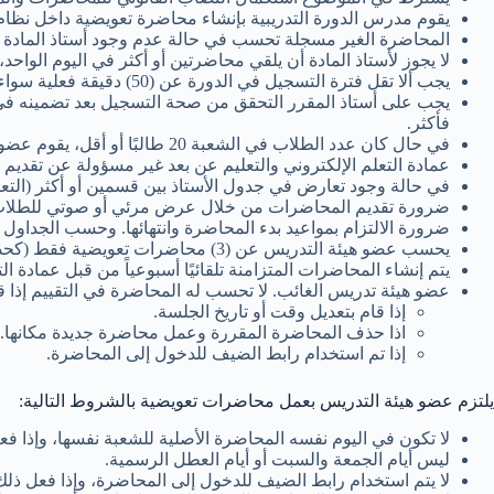
يقوم مدرس الدورة التدريبية بإنشاء محاضرة تعويضية داخل نظام (Blackboard Collaborate Ultra) خلال الأسبوع الدرا
المحاضرة الغير مسجلة تحسب في حالة عدم وجود أستاذ المادة 
لا يجوز لأستاذ المادة أن يلقي محاضرتين أو أكثر في اليوم الواح
يجب ألا تقل فترة التسجيل في الدورة عن (50) دقيقة فعلية سواء للدورة ذات الساعتين أو الدورة الثلاثية.
فأكثر.
في حال كان عدد الطلاب في الشعبة 20 طالبًا أو أقل، يقوم عضو هيئة التدريس بتحميل محتوى وعرض للمادة في رابط (محتوى المقرر) على نظام البلاك بورد.
عمادة التعلم الإلكتروني والتعليم عن بعد غير مسؤولة عن تقديم 
في حالة وجود تعارض في جدول الأستاذ بين قسمين أو أكثر (التع
ضرورة تقديم المحاضرات من خلال عرض مرئي أو صوتي للطلاب
ضرورة الالتزام بمواعيد بدء المحاضرة وانتهائها. وحسب الجداول 
يحسب عضو هيئة التدريس عن (3) محاضرات تعويضية فقط (كحد أقصى) بدلاً من (3) ثلاث غيابات خلال الفصل الدراسي.
يتم إنشاء المحاضرات المتزامنة تلقائيًا أسبوعياً من قبل عمادة الت
عضو هيئة تدريس الغائب. لا تحسب له المحاضرة في التقييم إذا قام 
إذا قام بتعديل وقت أو تاريخ الجلسة.
اذا حذف المحاضرة المقررة وعمل محاضرة جديدة مكانها.
إذا تم استخدام رابط الضيف للدخول إلى المحاضرة.
يلتزم عضو هيئة التدريس بعمل محاضرات تعويضية بالشروط التالية:
لا تكون في اليوم نفسه المحاضرة الأصلية للشعبة نفسها، وإذا 
ليس أيام الجمعة والسبت أو أيام العطل الرسمية.
لا يتم استخدام رابط الضيف للدخول إلى المحاضرة، وإذا فعل ذلك 