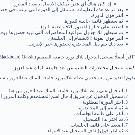
إذا كان هناك أي عذر، يمكنك الاتصال بأستاذ المقرر.
بعد قراءة هذه التعليمات، ستنتقل إلى الدورة التي ترغب في حض
انقر فوق الدورة.
ثم ستظهر قائمة جانبية للدورة.
اضغط على خيار (الفصول الافتراضية الترا).
ثم سيظهر لك جدول بمواعيد المحاضرات التي تريد حضورها ووقت بد
انقر فوق أيقونة (الانضمام إلى الجلسة).
بعد ذلك يتم نقل المحاضرة لحضورها عبر الإنترنت.
“اقرأ أيضاً: تسجيل الدخول بلاك بورد جامعة القصيم Blackboard Qassim“
كيفية تسجيل محاضرات التعليم عن بعد جامعة الملك عبدالعزيز
يقوم العديد من مستخدمي نظام بلاك بورد جامعة الملك عبدالعزيز بتسج
الدخول على رابط بلاك بورد جامعة الملك عبد العزيز من هنا.
تسجيل الدخول عن طريق إدخال اسم المستخدم وكلمة المرور ال
اختر الدورة المطلوبة.
ثم انضم إلى المحاضرة.
انقر على قائمة الجلسات.
ثم اختر بدء التسجيل.
اضغط على قائمة الجلسات.
ثم انقر فوق إيقاف التسجيل عند الانتهاء.