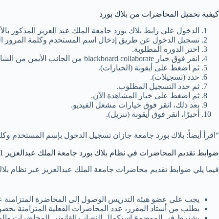
كيفية تحميل المحاضرات من بلاك بورد
الدخول على رابط بلاك بورد جامعة الملك عبد العزيز المذكور بالأ
تسجيل الدخول عن طريق إدخال اسم المستخدم وكلمة المرور ال
اختر الدورة المطلوبة.
انقر فوق خيار blackboard collaborate من الجانب الأيمن من الشاشة.
ثم اضغط على أيقونة (الخيارات).
حدد (تسجيلات).
ثم حدد التسجيل المطلوب.
ثم اضغط على خيار المشاهدة الآن.
بعد ذلك، انقر فوق خيارات مشغل الفيديو.
أخيرًا، انقر فوق أيقونة (تنزيل).
“اقرأ أيضاً: بلاك بورد جامعة جازان تسجيل الدخول بإسم المستخدم وكل
ضوابط تقديم المحاضرات في نظام بلاك بورد جامعة الملك عبدالعزيز 2021
فيما يلي ضوابط تقديم محاضرات جامعة الملك عبدالعزيز عبر نظام بلاك 
يجب على عضو هيئة التدريس الوصول إلى المحاضرة المتزامنة على نظام (ollaborate Ultra
يطلب من أستاذ المقرر، عدد المحاضرات الفعلية المتزامنة بحض
يشترط في الموضوع استكمال النصاب القانوني للمحاضرات والمتمثل في (12) اثنتي عشرة 