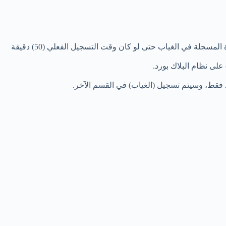
يجب على أستاذ المقرر التحقق من صحة التسجيل بعد تضمينه في التسجيلات، وفي حالة وجود خلل في التسجيل يتم احتساب المحاضرة المسجلة في الغياب حتى لو كان وقت التسجيل الفعلي (50) دقيقة
 فقط، وسيتم تسجيل (الغياب) في القسم الآخر.