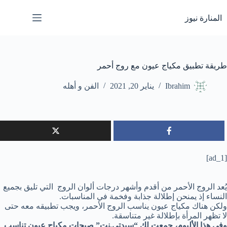
لتجاوز
لى
المنارة نيوز
لمحتوى
طريقة تطبيق مكياج عيون مع روج أحمر
Ibrahim
يناير 20, 2021
الفن و أهله
[ad_1]
يُعد الروج الأحمر من أقدم وأشهر درجات ألوان الروج التي تليق بجميع
النساء إذ يمنحن إطلالة جذابة وفخمة في المناسبات.
ولكن هناك مكياج عيون يناسب الروج الأحمر، ويجب تطبيقه معه حتى
لا تظهر المرأة بإطلالة غير متناسقة.
وفي هذا الألبوم، جمعت لكِ “سيدتي.نت” صيحات مكياج عيون تناسب