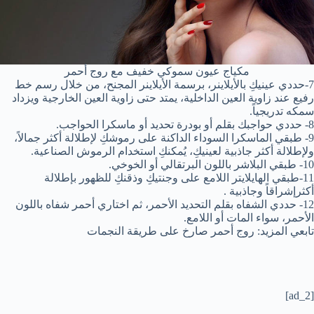
مكياج عيون سموكي خفيف مع روج أحمر
7-حددي عينيكِ بالأيلاينر، برسمة الأيلاينر المجنح، من خلال رسم خط
رفيع عند زاوية العين الداخلية، يمتد حتى زاوية العين الخارجية ويزداد
سمكه تدريجياً.
8- حددي حواجبك بقلم أو بودرة تحديد أو ماسكرا الحواجب.
9- طبقي الماسكرا السوداء الداكنة على رموشكِ لإطلالة أكثر جمالاً،
ولإطلالة أكثر جاذبية لعينيكِ، يُمكنكِ استخدام الرموش الصناعية.
10- طبقي البلاشر باللون البرتقالي أو الخوخي.
11-طبقي الهايلايتر اللامع على وجنتيكِ وذقنكِ للظهور بإطلالة
أكثرإشراقاً وجاذبية .
12- حددي الشفاه بقلم التحديد الأحمر، ثم اختاري أحمر شفاه باللون
الأحمر، سواء المات أو اللامع.
تابعي المزيد: روج أحمر صارخ على طريقة النجمات
[ad_2]