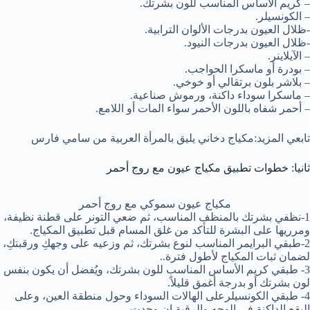
– كريم الأساس المناسب للون بشرتك.
– الكونسيلر.
-ظلال العيون بدرجات الألوان الترابية.
-ظلال العيون بدرجات النيود.
– الآيلاينر.
– بودرة أو ماسكرا الحواجب.
– بلاشر بلون برتقالي أو خوخي.
– ماسكرا سوداء داكنة، ورموش صناعية.
– أحمر شفاه باللون الأحمر سواء المات أو اللامع.
تابعي المزيد:مكياج دخاني يليق بالمرأة العربية من سامي فارس
ثانيا: خطوات تطبيق مكياج عيون مع روج أحمر
مكياج عيون سموكي مع روج أحمر
1-نظفي بشرتك بالمنظف المناسب، ثم ضعي التونر على قطنة نظيفة،
ومرريها على البشرة للتأكد من غلق المسام قبل تطبيق المكياج.
2-طبقي البرايمر المناسب لنوع بشرتك، ثم وزعيه على وجهكِ ورقبتكِ،
لضمان ثبات المكياج لأطول فترة..
3- طبقي كريم الأساس المناسب للون بشرتك، ويُفضل أن يكون بنفس
لون بشرتك أو بدرجة أغمق قليلاً.
4- طبقي الكونسيلرعلى الهالات السوداء وحول منطقة العين، وعلى
البقع الداكنة في الوجه والرقبة إن وجدت.