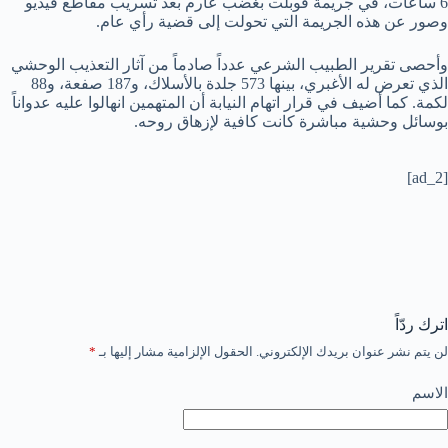
6 ساعات، في جريمة قوبلت بغضب عارم بعد تسريب مقاطع فيديو
وصور عن هذه الجريمة التي تحولت إلى قضية رأي عام.
وأحصى تقرير الطبيب الشرعي عدداً صادماً من آثار التعذيب الوحشي
الذي تعرض له الأغبري، بينها 573 جلدة بالأسلاك، و187 صفعة، و88
لكمة. كما أضيف في قرار اتهام النيابة أن المتهمين انهالوا عليه عدواناً
بوسائل وحشية مباشرة كانت كافية لإزهاق روحه.
[ad_2]
اترك ردّاً
لن يتم نشر عنوان بريدك الإلكتروني.
الحقول الإلزامية مشار إليها بـ
*
الاسم