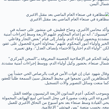
شمال اليمن.
مظاهرة في صنعاء العام الماضي بعد مقتل الاغبري
وأكد محامي الأغبري، وضاح قطيش، في منشور على حسابه في
“فيسبوك”، أنه تم إعدام المحكوم عليهم الأربعة وسط إجراءات أمنية
مشددة وبحضور أولياء الدم. وأشار إلى قيام “بعض التجار وفاعلي
الخير وأولياء أمور المحكوم عليهم” بمحاولة أخيرة للحصول على عفو،
لكن “أولياء الدم اختاروا الاحتماء بإنصاف العدل”، وفق تعبيره.
ونُفذ الحكم في الإصلاحية الحصينة المعروفة بـ”السجن المركزي”
شمال صنعاء، بحضور وكيل أولياء الدم، ووسط إجراءات أمنية مشددة.
وقال شهود عيان إن قوات الأمن فرقت بالرصاص الحي حشداً من
المتظاهرين الذين تجمعوا في محيط المعتقل سيئ السمعة طلباً للعفو،
كما منعت وسائل التصوير وآلات التسجيل.
وبموجب الحكم، أعدِم المدانون الأربعة الرئيسيون بواقعة القتل
المروعة التي وثقت مصورةً في محل السباعي لبيع الهواتف المحمولة
بحي القيادة وسط صنعاء بعد نحو أسبوع من التحاق الأغبري للعمل
معه، بحسب منصة “يمن فيوتشر” الإعلامية.