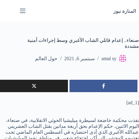
لتجاوز
لى
المنارة نيوز
لمحتوى
صنعاء.. إعدام قاتلي الشاب الأغبري وسط إجراءات أمنية
مشددة
amal sy
سبتمبر 6, 2021
حول العالم
[ad_1]
نفذت محكمة خاضعة لسيطرة ميليشيا الحوثي الانقلابية، في صنعاء،
اليوم الاثنين، حكم الإعدام بحق أربعة مدانين بقتل الشاب العشريني
عبدالله الأغبري الذي أدى احتضاره في أغسطس العام الماضي تحت
تعذيبهم الوحشي إلى أكبر احتجاج شعبي في مناطق نفوذ الميليشيات