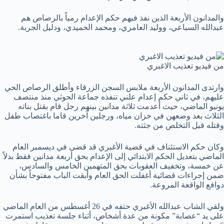
والمدانون الأربعة الذين نفذ فيهم حكم الإعدام رمياً بالرصاص هم
عبدالله السباعي، ووليد العامري، ومحمد الحميدي، ودليل الجربة.
من فيديو تعذيب الاغبري
وارتدى المدانون الأربعة ملابس السجن الزرقاء وأطلق الرصاص الحي
عليهم، في ثاني حكم إعدام علني تنفذه جماعة الحوثي منذ منتصف
يونيو الماضي، حيث أعدمت ثلاثة مدانين بينهم رجل قام بقتل بناته
الثلاث بعد وضعهن في خزان مياه، ورجلين آخرين قاما باغتصاب طفل
وقتله قبل التخلص من جثته.
وكان حكم الاستئناف في قضية الأغبري قد قضى في ديسمبر العام
الماضي بتعديل الحكم الابتدائي إلى الإعدام بحق أربعة مدانين فقط بدلاً
عن خمسة، وتخفيف العقوبات بحق المتهمين الخامس والسادس،
ضمن إجراءات قضائية أغفلت الحق العام وأبقت الباب مفتوحاً بشأن
دوافع الواقعة المروعة.
ولقي الشاب عبدالله الأغبري حتفه في 26 أغسطس من العام الماضي
على يد “عصابة” مكونة من عدة أشخاص، أثناء جلسة تعذيب استمرت