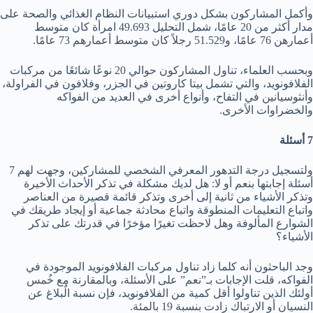
وأكمل المشاركون بشكل دوري استبيانات النظام الغذائي والصحة على
مدار أكثر من 20 عامًا، شمل التحليل 49.693 امرأة كان متوسط
أعمارهن 76 عامًا، و51.529 رجلاً كان متوسط أعمارهم 73 عامًا.
وبحسب العلماء، تناول المشاركون حوالي 20 نوعًا شائعًا من مركبات
الفلافونويد، والتي تشمل بيتا كاروتين في الجزر، وفلافون في الفراولة،
وأنثوسيانين في التفاح، وأنواع أخرى في العديد من الفواكه
والخضراوات الأخرى.
7 أسئلة
ولتسجيل درجة التدهور المعرفي الشخصي للمشاركين، وجهت لهم 7
أسئلة إجابتها بنعم أو لا: هل لديك مشكلة في تذكر الأحداث الأخيرة
وتذكر الأشياء من ثانية إلى أخرى وتذكر قائمة قصيرة من العناصر
واتباع التعليمات المنطوقة واتباع محادثة جماعية أو إيجاد طريقك في
الشوارع المألوفة وهل لاحظت تغيرًا مؤخرًا في قدرتك على تذكر
الأشياء؟
وجد الباحثون أنه كلما زاد تناول مركبات الفلافونويد الموجودة في
الفواكه، قلت الإجابات بـ”نعم” على الأسئلة، وبالمقارنة مع خُمس
أولئك الذين تناولوا أقل كمية من الفلافونويد، فإن نسبة الٌبلاغ عن
النسيان أو الارتباك زادت بنسبة 19 بالمئة.