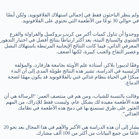
ولم ينظر الباحثون فقط في إجمالي استهلاك الفلافونويد، ولكن أيضًا
في حوالي 30 نوعًا من الأطعمة التي تحتوي على الفلافونويد.
ووجدوا أن تناول كميات أكبر من كرنب بروكسل والفراولة والقرع
الشتوي والسبانخ النيئة، يعد أكثر ارتباطًا بنتائج أفضل في اختبار التدهور
المعرفي الذاتي، فيما كانت النتائج الإيجابية المرتبطة باستهلاك البصل
وعصير التفاح والعنب كبيرة، لكنها أضعف.
وفقًا لديبورا بلاكر، أستاذة علم الأوبئة بجامعة هارفارد، والمؤلفة
الرئيسية في الدراسة، تشير هذه النتائج طويلة المدى إلى أن البدء
مبكرًا في الحياة بنظام غذائي غني بالفلافونويد قد يكون مهمًا لصحة
الدماغ.
وقالت بالنسبة للشباب، ومن هم في منتصف العمر: “الرسالة هي أن
هذه الأطعمة مفيدة لك بشكل عام، وليست فقط للإدراك، من المهم
العثور على طرق تستمتع بها في دمج هذه الأطعمة في نظامك
الغذائي”.
يشار إلى أن هذه الدراسة هي الأكبر والأهم في هذا المجال بعد نحو 20
عامًا من جمع البيانات من أكثر من 100 ألف مشارك.