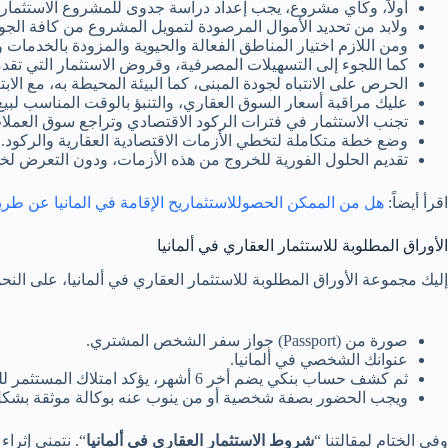
أولاً، وكأي مشروع، يجب إعداد دراسة جدوى للمشروع الاستثمار
ولابد من تحديد الأموال المرصودة لتمويل المشروع من كافة الجو
ومن اللازم اختيار المناطق الفعالة والحيوية والمزودة بالخدمات و
كما اللجوء إلى التسهيلات المصرفية، وقروض الاستثمار التي تقد
الحرص على الانتباه لجودة المبنى، كما البيئة المحيطة به، مع الابتع
عليك مراقبة أسعار السوق العقاري، والتنبؤ بالوقت المناسب لبيع
تجنب الاستثمار في فترات الركود الاقتصادي وتراجع سوق العملا
وضع خطة متكاملة لتخطي الأزمات الاقتصادية العقارية والركود.
تقديم الحلول الفورية للخروج من هذه الأزمات، ودون التعرض لخ
اقرأ أيضاً:
هل من الممكن الحصوللاستثماريح الإقامة في المانيا عن طري
الأوراق المطلوبة للاستثمار العقاري في ألمانيا
إليك مجموعة الأوراق المطلوبة للاستثمار العقاري في ألمانيا، على النحو 
صورة من (Passport) جواز سفر الشخص المشتري.
عنوانك الشخصي في ألمانيا.
ثم كشف حساب بنكي يضم أخر 6 أشهر، يؤكد امتلاك المستثمر للمبلغ المطلوب.
ويجب الحضور بصفة شخصية أو من ينوب عنه بوكالة موثقة بشكل 
وفي الختام لمقالتنا “
شروط الاستثمار العقاري في ألمانيا
“. نتمنى إثرا