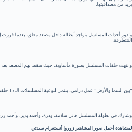
يزيد من مصداقيتها.
وتدور أحداث المسلسل بتواجد أبطاله داخل مصعد معلق، بعدما قررت إح
المُتطرفة.
وانتهت حلقات المسلسل بصورة مأساوية، حيث سقط بهم المصعد بعد انفج
“بين السما والأرض” عمل درامي، ينتمي لنوعية المسلسلات الـ 15 حلقة، وهو مقتبس عن قصة للكاتب الراحل نجيب محفوظ وفيلم بنفس العنوان، وأعاد صياغتها الكاتب إسلام حافظ.
وشارك في بطولة المسلسل هاني سلامة، ودرة، وأحمد بدير، وأحمد رزق، 
لمشاهدة أجمل صور المشاهير زوروا أنستغرام سيدتي