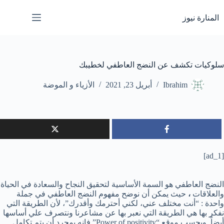
لتجاوز
لى
المنارة نيوز
لمحتوى
سلوكيات تكشف عن النضج العاطفي لخطيبك
Ibrahim
أبريل 23, 2021
الأزياء و الموضة
[ad_1]
النضج العاطفي هو السمة الأساسية لتحقيق النجاح والسعادة في الحياة
والعلاقات
،
حيث يمكن أن نوضح مفهوم النضج العاطفي في جملة
واحدة : “أنت مختلف عني، لكني أحترمك وأقدرك”، لأن الطريقة التي
نفكر بها هي الطريقة التي نعبر بها عن مشاعرنا ونتصرف علي أساسها
أيضاً. وبحسب موقع “
Power of positivity
” فإنه بمجرد أن يتم تكامل