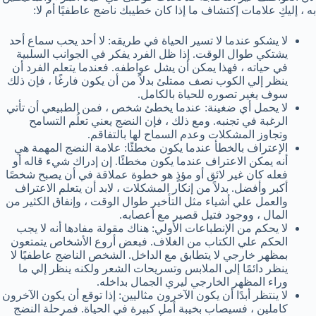
به ، إليكِ علامات إكتشاف ما إذا كان خطيبك ناضج عاطفيًا أم لا:
لا يشكو عندما لا تسير الحياة في طريقه: لا أحد يحب سماع أحد
يشتكي طوال الوقت. إذا ظل الفرد يفكر في الجوانب السلبية
في حياته ، فهذا يمكن أن يشل عواطفه. فعندما يتعلم الفرد أن
ينظر إلي الكوب نصف ممتلئ بدلاً من أن يكون فارغًا ، فإن ذلك
سوف يغير تصوره للحياة بالكامل.
لا يحمل أي ضغينة: عندما يخطئ شخص ، فمن الطبيعي أن تأتي
الرغبة في تجنبه. ومع ذلك ، فإن النضج يعني تعلُم التسامح
وتجاوز المشكلات وعدم السماح لها بالتفاقم.
الإعتراف بالخطأ عندما يكون مخطئًا: علامة النضج المهمة هي
أنه يمكن الاعتراف عندما يكون مخطئًا. إن إدراك شيء قاله أو
فعله كان غير لائق أو مؤذٍ هو خطوة عملاقة في أن يصبح شخصًا
أكبر وأفضل. بدلاً من إنكار المشكلات ، لابد أن يتعلم الاعتراف
والعمل علي أشياء مثل التأخير طوال الوقت ، وإنفاق الكثير من
المال ، ووجود فتيل قصير مع أعصابه.
لا يحكم من الإنطباعات الأولي: هناك مقولة مفادها أنه لا يجب
الحكم علي الكتاب من الغلاف. فبعض أروع الأشخاص يتمتعون
بمظهر خارجي لا يتطابق مع الداخل. الشخص الناضج عاطفيًا لا
ينظر دائمًا إلى الملابس وتسريحات الشعر ولكنه ينظر إلي ما
وراء المظهر الخارجي ليري الجمال بداخله.
لا ينتظر أبدًا أن يكون الآخرون مثاليين: إذا توقع أن يكون الآخرون
كاملين ، فسيصاب بخيبة أمل كبيرة في الحياة. فمرحلة النضج