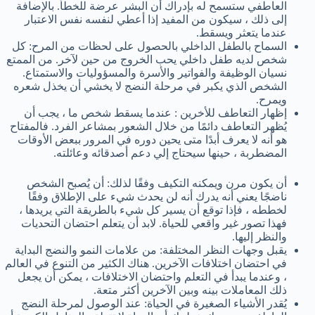
العاطفي ستسمح له بإدراك أن البشر عرضة للخطأ. بالإضافة
إلى ذلك ، سيكون من المفيد إذا أعطي لنفسه نفس الاعتبار
عندما يتعثر ويسقط.
السماح بالطفل الداخلي بالحصول على لحظات من المرح: كل
شخص لديه طفل داخلي يحب الخروج من حين لآخر. من الممتع
نسيان الوظيفة والفواتير والأسرة والمسؤوليات والاستمتاع.
الشخص الذي يكبر في مرحلة النضج لا يخشي أن يخذل شعره
ويمرح.
إظهار التعاطف للأخرين : عندما يسقط شخص ما ، يجب أن
يُظهر التعاطف دائمًا من خلال الشعور بمشاعر الفرد. فالمفتاح
هو أنه لا يعرف أبدًا متى يحين دوره في المرور ببعض الأوقات
المضطربة ، حينها سيحتاج إلي دعم أصدقائه وعائلته.
أن يكون مرن ويمكنه التكيف وفقًا لذلك: أن يُصبح الشخص
ناضجًا يعني أنه يدرك أنه لن يحدث شيء على الإطلاق وفقًا
لخططه ، فإذا توقع أن يسير كل شيء بالطريقة التي يريدها ،
فهذا تصور غير واقعي للحياة. لابد أن يتعلم احتضان التحديات
والنظر إليها.
يقبل وجهات النظر المختلفة: من علامات النمو والنضج البداية
في احتضان اختلافات الآخرين. هناك الكثير من التنوع في العالم
، وعندما يبدأ في التعلم واحتضان الاختلافات ، يمكن أن يجعل
ذلك المعاملات بينه وبين الآخرين أكثر متعة.
يُقدر الأشياء الصغيرة في الحياة: عند الوصول لمرحلة النضج