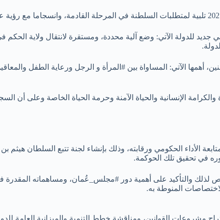
م 2021 القاضي بإصدار نظام أساسي جديد للدولة الآتي: وضع آلية محددة، ومستقرة لانتقا
دولة.
ين، أهمها الآتي: المساواة بين #المرأة و الرجل ورعاية الطفل والمعاقي
 والكرامة الإنسانية والحياة الآمنة وحرمة الحياة الخاصة وعلى أن ال
 الأداء الحكومي ورقابته، وذلك بإنشاء لجنة تتبع السلطان هيثم بن طا
وره في تحقيق تلك الحوكمة.
خاص لذلك والتأكيد على أهمية دور #مجلس_عُمان، ومساهماته المقدرة ف
لاختصاصات المنوطة به.
اقتراح مشروعات القوانين، ومناقشة خطط التنمية والميزانية العامة للد