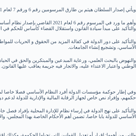
ويأتي إصدار السلطان هيثم بن طارق المرسومين رقم 6 ورقم 7 لعام 2021 تلبية لمتطلبات السلطنة في المرحلة القادمة، وانسجاما مع رؤية عمان 2040.
وأهم ما ورد في المرسوم رقم 6 لعا
والتأكيد على مبدأ سيادة القانون واستقلال القضاء كأساس للحكم في ال
والتأكيد على دور الدولة في كفالة المزيد من الحقوق و الحريات للمواطن
الأساسي، وتشجيع إنشاء الجامعات.
والنهوض بالبحث العلمي، ورعاية المبدعين والمبتكرين والحق في الحياة
الوطني واعتبار الاعتداء عليه، والاتجار فيه جريمة يعاقب عليها القانون.
وفي إطار حوكمة مؤسسات الدولة أفرد النظام الأساسي فصلا خاصا لمتابعة
حكمهم، وإفراد نص خاص لجهاز الرقابة المالية والإدارية للدولة لدعم د
والتأكيد على نهج الدولة في إرساء نظام للإدارة المحلية بإفراد فصل 
الأساسي للدولة بابا خاصا، تضمن أهم الأحكام الخاصة بهذا المجلس، وا
والتي من أهمها: إقرار أو تعديل القوانين التي تحيلها الحكومة، وكذلك 