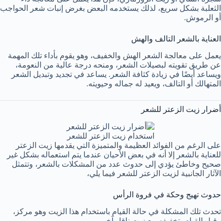
الثعلبة بشكل سريع، لذلك يستخدمه البعض بغرض إنبات شعر الحواجب
أو الرموش.
العناية بالشعر التالف والهش
يعمل على معالجة الشعر الهش والخفيف، وهو يقوم بأداء تلك المهمة
عن طريق تقويته لبصيلات الشعر، ومنحه درجة عالية من النعومة،
ويساعد أيضًا في زيادة كثافة الشعر. يساعد في تجديد وتبديل الشعر
المتهالك أو التالف، ويعيد له جماله وحيويته.
أضرار زيت الزعتر للشعر
استخدام زيت الزعتر للشعر
على الرغم من الفوائد العظيمة والمتميزة التي يقدمها زيت الزعتر
للعناية بالشعر إلا أنه في بعض الأحيان عندما يتم استعماله بشكل غير
صحيح وخاطئ يؤدي إلى حدوث عدد من المشكلات بالشعر، وتتمثل
الآثار الجانبية لزيت الزعتر للشعر فيما يلي،
حدوث تهيج وحكة في فروة الرأس
تحدث تلك المشكلة في حالة القيام باستخدام هذا الزيت وهو مركز،
وقبل القيام بتخفيفه مع زيت ناقل آخر.