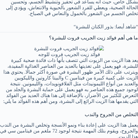
بشكل خاص، حيث أنه يساعد في تحفيز وتنشيط الجسم، وتحسين
الحالة الصحية، ويعطي للفرد الشعور بالحيوية والانتعاش، ويؤدي إلى
تخلص الجسم من الشعور بالخمول والنعاس في الصباح.
“شاهد أيضا: بذور الكتان للبشرة“
ما هي أهم فوائد زيت الجريب فروت للبشرة؟
فوائد زيت الجريب فروت للوجه
يعد هذا الزيت من الزيوت التي تتصف بأنها ذات فائدة صحية كبيرة
للبشرة، فهو يعمل على تغذيتها بالعديد من العناصر الغذائية المفيدة،
ويترتب على ذلك الأمر ظهور البشرة في صورة أكثر جمالًا. يحتوي هذا
الزيت على كمية كبيرة من فيتامين C والبيتا كاروتين والليكوبين
والعديد من أنواع الليمونيدات مثل الفلافونويدات، والليمونين. نتيجة
لوجود جميع هذه العناصر به فهو يعمل على حماية البشرة والجلد من
التعرض للكثير من الأضرار، بالإضافة إلى هذا هناك العديد من الفوائد
التي يقدمها هذا الزيت الرائع إلى البشرة، ومن أهم هذه الفوائد ما يلي:
التخلص من الجروح والندب
يعمل هذا الزيت على إعادة بناء ونمو الأنسجة وتخلص البشرة من الندب
والجروح، ويقوم بتلك المهمة نتيجة لوجود 72 ملغم من فيتامين سي في
هذا الزيت.