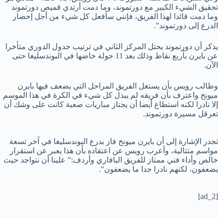
تحقيق الشيء الكبير مع دورتموند، وما دمت أرتدي قميص دورتموند
وما دمت قائدا لهذا الفريق، فإنني سأفعل كل شيء من أجل إحضار
الدرع إلى دورتموند”.
يذكر أن دورتموند يحتل المركز الثاني في ترتيب جدول الدوري متأخرا
عن بايرن بأربع نقاط وذلك بعد 11 جولة خاضها في البوندسليغا حتى
الآن.
وطالب رويس بأن يستغل الفريق المراحل التي يضعف فيها بايرن
ميونخ واعترف بأن فريقه لم يبذل كل شيء في الكرة في هذا الموسم
إلا نادرا لكنه استطاع أيضا أن يجتاز مباريات صعبة كانت على وشك أن
تعرقل مسيرة دورتموند.
تجدر الإشارة إلى أن بايرن ميونخ فاز بدرع البوندسليغا في آخر تسعة
مواسم متتالية، وأعرب رويس عن اعتقاده بأن هذا يعبر عن استقرار
خالص وأداء فني ممتاز للفريق البافاري وأردف:” علينا أن نتواجد حيث
يضعفون، لكنهم نادرا جدا ما يضعفون”.
[ad_2]