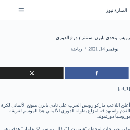
لتجاوز
لى
المنارة نيوز
لمحتوى
رويس يتحدى بايرن: سننتزع درع الدوري
نوفمبر 14, 2021
رياضة
[ad_1]
أعلن اللاعب ماركو رويس الحرب على نادي بايرن ميونخ الألماني لكرة
القدم واستهدافه انتزاع بطولة الدوري الألماني هذا الموسم لفريقه
بوروسيا دورتموند.
وفي تصريحات لمحطة “شبورت 1″، قال رويس، 32 عاما، ” هدفي هو