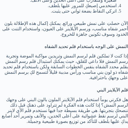
صغيرة ومتقارب على أعلى الخدين وعلى الأنف.
استخدمي إصبعكِ للمرور عليها بلطف.
اتركي النقاط بضعة ثواني حتى يثبت.
الآن حصلتِ على نمش طبيعي ورائع. يمكنكِ إكمال هذه الإطلالة بلون
أحمر شفاه مناسب، ورسم الآيلاينر على العيون، واستخدام التنت على
الخدود وسوف تكونين جاهزة للخروج.
النمش على الوجه باستخدام قلم تحديد الشفاه
إذا كنت لا تملكين قلم لرسم النمش وتريدين مواكبة الموضة وتجربة
رسم النمش فلا داعي للقلق، حيث يمكنكِ استبدال قلم رسم النمش
بقلم محدد الشفاه بنفس الخطوات السابقة ولكن باستخدام قلم تحديد
شفاه ذو لون بني مناسب ورأس مدببة قليلاً لتسمح لكِ برسم النمش
على وجهكِ باحترافية.
قلم الآيلاينر البني
هل فكرتي يوماً استخدام قلم الآيلاينر الملون بالون البني على وجهك
لرسم النمش؟ إذا كانت هذه الفكرة لم تتراود على ذهنكِ قبل ذلك
ننصحكِ بتجربتها. هي طريقة بسيطة جداً فيها نستخدم قلم الآي لاينر
البني لرسم نقط عشوائية على أعلى الخدين، والأنف وتمرير أحد أصابع
يدكِ عليها بلطف للتأكد من توزيع بصورة طبيعية وجميلة.