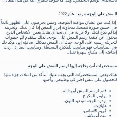
باستخدام الوشم التجميلي،
وهذا ما سوف نتطرق إليه في هذا المقال.
النمش على الوجه موضة عام 2022
إذا كنت من عشاق مواكبة الموضة، وممن يحرصون على الظهور دائماً
في أحسن صورة ننصحك بمحاولة إبراز النمش إذا كان لديك، وتجربته
إذا لم يكن لديك. ولا غرابة في أن نجد أن هناك بعض الأشخاص الذين
يبحثون عن كيفية رسم النمش على الوجه، لذلك سنقدم لكِ خطوات
لتجربته رسمه على الوجه. حيث أن النمش يمكنك إضافته إلى مكياجك
في المناسبات فهو مناسب للمكياج البسيطة، ومناسب أيضاً إذا أردت
إضافته إلى مكياج سهرة ثقيل.
مستحضرات أنتِ بحاجة إليها لرسم النمش على الوجه
هناك بعض المستحضرات التي يجب عليكِ التأكد من امتلاك جزء منها
للحصول على نمش احترافي وطبيعي. وأهمها:
قلم لرسم النمش أو بدائله.
برايمر للمكياج.
بودره للوجه لتوحيد اللون.
هايلايت.
كريم الأساس.
تنت أو بلاشر.