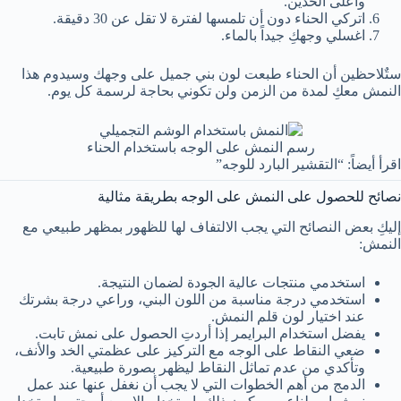
وأعلى الخدين.
اتركي الحناء دون أن تلمسها لفترة لا تقل عن 30 دقيقة.
اغسلي وجهكِ جيداً بالماء.
ستٌلاحظين أن الحناء طبعت لون بني جميل على وجهك وسيدوم هذا
النمش معكِ لمدة من الزمن ولن تكوني بحاجة لرسمة كل يوم.
رسم النمش على الوجه باستخدام الحناء
اقرأ أيضاً: “التقشير البارد للوجه”
نصائح للحصول على النمش على الوجه بطريقة مثالية
إليكِ بعض النصائح التي يجب الالتفاف لها للظهور بمظهر طبيعي مع
النمش:
استخدمي منتجات عالية الجودة لضمان النتيجة.
استخدمي درجة مناسبة من اللون البني، وراعي درجة بشرتك
عند اختيار لون قلم النمش.
يفضل استخدام البرايمر إذا أردتِ الحصول على نمش تابت.
ضعي النقاط على الوجه مع التركيز على عظمتي الخد والأنف،
وتأكدي من عدم تماثل النقاط ليظهر بصورة طبيعية.
الدمج من أهم الخطوات التي لا يجب أن نغفل عنها عند عمل