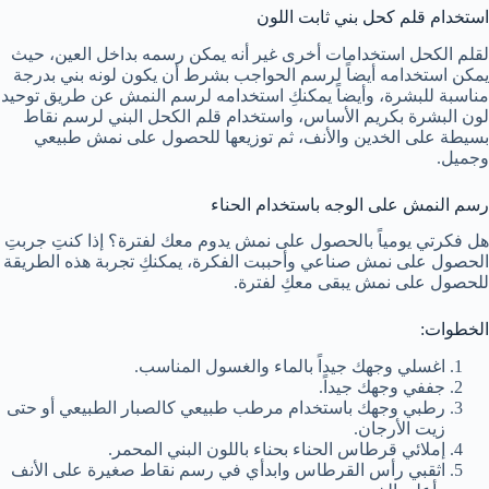
استخدام قلم كحل بني ثابت اللون
لقلم الكحل استخدامات أخرى غير أنه يمكن رسمه بداخل العين، حيث
يمكن استخدامه أيضاً لرسم الحواجب بشرط أن يكون لونه بني بدرجة
مناسبة للبشرة، وأيضاً يمكنكِ استخدامه لرسم النمش عن طريق توحيد
لون البشرة بكريم الأساس، واستخدام قلم الكحل البني لرسم نقاط
بسيطة على الخدين والأنف، ثم توزيعها للحصول على نمش طبيعي
وجميل.
رسم النمش على الوجه باستخدام الحناء
هل فكرتي يومياً بالحصول على نمش يدوم معك لفترة؟ إذا كنتِ جربتِ
الحصول على نمش صناعي وأحببت الفكرة، يمكنكِ تجربة هذه الطريقة
للحصول على نمش يبقى معكِ لفترة.
الخطوات:
اغسلي وجهك جيداً بالماء والغسول المناسب.
جففي وجهك جيداً.
رطبي وجهك باستخدام مرطب طبيعي كالصبار الطبيعي أو حتى
زيت الأرجان.
إملائي قرطاس الحناء بحناء باللون البني المحمر.
اثقبي رأس القرطاس وابدأي في رسم نقاط صغيرة على الأنف