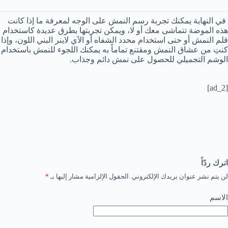
في النهاية يمكنك تجربة رسم النمش على الوجه لمعرفة ما إذا كانت
هذه الموضة تتماشى معك أو لا، ويمكن تجربتها بطرق عديدة كاستخدام
قلم النمش أو حتى استخدام محدد الشفاه أو الآي لاينر البني اللون، وإذا
كنتِ من عشاق النمش ومقتنع تماماً به يمكنك اللجوء للنمش
باستخدام
الوشم التجميلي
للحصول على نمش دائم وجذاب.
[ad_2]
اترك ردّاً
لن يتم نشر عنوان بريدك الإلكتروني.
الحقول الإلزامية مشار إليها بـ
*
الاسم