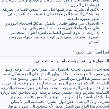
نمش اصطناعي، ويكون ذلك باستخدام الإصبع أو حتى باستخدام
فرشاة ظل العيون.
تأكدي أن بشرتك تم ترطيبها قبل عمل النمش الصناعي بطريقة
مثالية؛ لأن البشرة المرطبة تعطي قاعدة جيدة للنمش حتى
يظهر بصورة طبيعية.
للحصول على مظهر طبيعي للنمش، يمكنكِ استخدام البرونزر
على خديكِ وأنفكِ قبل وضع نقاط النمش على الوجه.
إذا أردتِ أن يدوم النمش الصناعي لفترة أطول، استخدمي
البودرة الشفافة بلطف على الوجه كله بعد الانتهاء من وضع
النمش.
اقرأ أيضاً: “ظل العيون”
الحصول على النمش باستخدام الوشم التجميلي
هذه إحدى الطرق الحديثة للحصول على نمش دائم على الوجه، وفيها
يتم ترسيب الصبغة تحت الجلد؛ ليظهر النمش على الوجه بشكل شبه
دائم. يستمر هذا النوع من النمش من 6 إلى 12 شهر. وتسمح هذه
الطريقة بالتحكم في حجم النمش ودرجته ليبدو أكثر واقعية. إذا قررت
عمل هذا النوع من الوشم، يجب البحث جيداً عن خبير لينصحكِ بالدرجة
المناسبة لبشرتكِ وحتى تضمني نتيجة مرضية، وقد تحتاجين أيضاً لزيارة
طبيبك؛ لمناقشة ما إذا كان هذا النوع من النمش يتناسب مع نوع
بشرتك أو لا؛ لأن هناك بعض أنواع البشرة الحساسة التي لا يمكن
استخدام هذا النوع من النمش معها؛ لأنه سيؤدي إلى ضرر دائم بها.