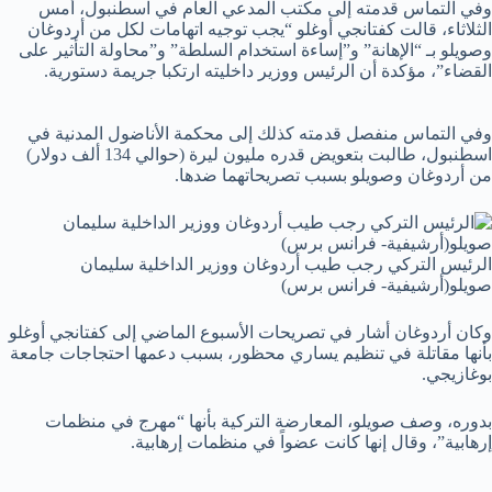
وفي التماس قدمته إلى مكتب المدعي العام في اسطنبول، أمس
الثلاثاء، قالت كفتانجي أوغلو “يجب توجيه اتهامات لكل من أردوغان
وصويلو بـ “الإهانة” و”إساءة استخدام السلطة” و”محاولة التأثير على
القضاء”، مؤكدة أن الرئيس ووزير داخليته ارتكبا جريمة دستورية.
وفي التماس منفصل قدمته كذلك إلى محكمة الأناضول المدنية في
اسطنبول، طالبت بتعويض قدره مليون ليرة (حوالي 134 ألف دولار)
من أردوغان وصويلو بسبب تصريحاتهما ضدها.
الرئيس التركي رجب طيب أردوغان ووزير الداخلية سليمان
صويلو(أرشيفية- فرانس برس)
وكان أردوغان أشار في تصريحات الأسبوع الماضي إلى كفتانجي أوغلو
بأنها مقاتلة في تنظيم يساري محظور، بسبب دعمها احتجاجات جامعة
بوغازيجي.
بدوره، وصف صويلو، المعارضة التركية بأنها “مهرج في منظمات
إرهابية”، وقال إنها كانت عضواً في منظمات إرهابية.