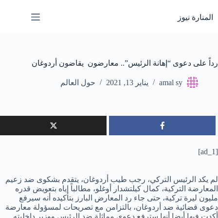
لتجاوز
لى
المنارة نيوز
لمحتوى
رداً على دعوى “إهانة الرئيس”.. معارضون يقاضون أردوغان
amal sy
يناير 13, 2021
حول العالم
[ad_1]
لم يكد الرئيس التركي، رجب طيب أردوغان، يتقدم بشكوى ضد زعيم
المعارضة التركية، كمال كيلتشدار أوغلو، مطالباً إياه بتعويض قدره
مليون ليرة تركية، حتى جاء رد المعارض البارز بتأكيده أنه سيرفع
دعوى قضائية ضد أردوغان، بالتزامن مع تصريحات لمسؤولة معارضة
أكدت فيها أيضا أنها سترفع دعوى مماثلة ضد الرئيس ووزير داخليته.