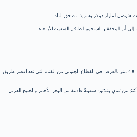
هتوصل لمليار دولار وشوية، ده حق البلد”.
لى أن المحققين استجوبوا طاقم السفينة الأربعاء.
يذكر أن تعطل الحركة في القناة لمدة ستة أيام أحدث اضطرابا في سلاسل الإمداد العالمية بعد أن انحشرت سفينة “ايفر غيفن” التي يبلغ طولها 400 متر بالعرض في القطاع الجنوبي من القناة التي تعد أقصر طريق
 وعبرت تلك السفن منذ السادسة صباحا، أكثرُ من ثمانٍ وثلاثين سفينةً قادمة من البحر الأحمر والخليج العربي