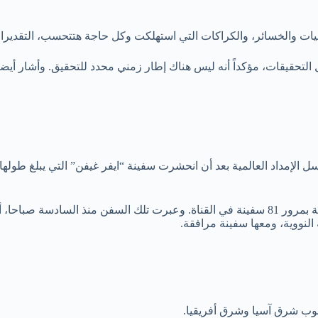
ات والخسائر، والكراكات التي استهلكت وكل حاجة هتتحسب، التقديرات 
حقيقات، مؤكداً أنه ليس هناك إطار زمني محدد للتحقيق. وأشار أيضا إ
فيما أعلنت هيئة قناة السويس أمس أن الملاحة عادت لمعدلاتها الطبيعية بمرور 81 سفينة في القناة.
النووية، ومعها سفينة مرافقة.
جنوب شرق آسيا وشرق أفريقيا.