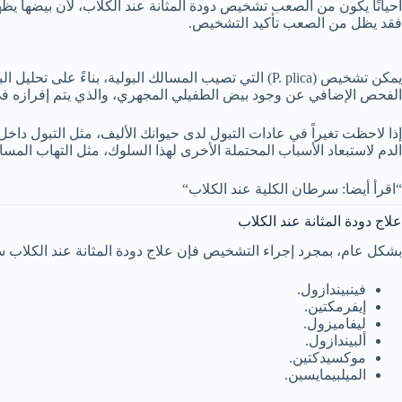
أحيانًا يكون من الصعب تشخيص دودة المثانة عند الكلاب، لأن بيضها ي
فقد يظل من الصعب تأكيد التشخيص.
يمكن تشخيص (P. plica) التي تصيب المسالك البولية، ب
الفحص الإضافي عن وجود بيض الطفيلي المجهري، والذي يتم إفرازه في
إذا لاحظت تغيراً في عادات التبول لدى حيوانك الأليف، مثل التبول دا
الدم لاستبعاد الأسباب المحتملة الأخرى لهذا السلوك، مثل التهاب المسالك
“اقرأ أيضا: سرطان الكلية عند الكلاب“
علاج دودة المثانة عند الكلاب
بشكل عام، بمجرد إجراء التشخيص فإن علاج دودة المثانة عند الكلاب 
فينبيندازول.
إيفرمكتين.
ليفاميزول.
ألبيندازول.
موكسيدكتين.
الميلبيمايسين.