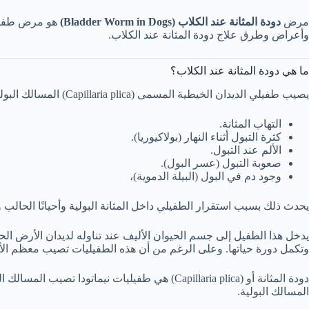
مرض
دودة المثانة عند الكلاب (Bladder Worm in Dogs)
وأعراض وطرق علاج دودة المثانة عند الكلاب.
ما هي دودة المثانة عند الكلاب؟
يصيب طفيلي الديدان الخيطية المسمى (Capillaria plica) المسالك البولية للكلاب والقطط وابناء عرس ويسبب مشاكلاً والتهابات في الجهاز البولي. تشمل هذه المشاكل:
التهاب المثانة.
كثرة التبول أثناء النهار (بولاكيوريا).
الألم عند التبول.
صعوبة التبول (عسر البول).
وجود دم في البول (البيلة الدموية)،
يحدث ذلك بسبب استقرار الطفيلي داخل المثانة البولية وأحيانًا الحال
يدخل هذا الطفيل إلى جسم الحيوان الأليف عند تناوله لديدان الأرض الحا
وتكمل دورة حياتها. وعلى الرغم من أن هذه الطفيليات تصيب معظم الأنواع
دودة المثانة أو (Capillaria plica) هي طفيليا
المسالك البولية.