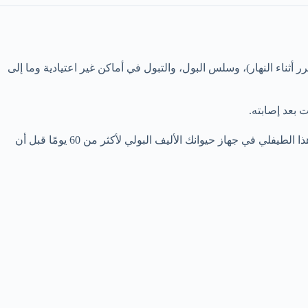
أثناء النهار)، وسلس البول، والتبول في أماكن غير اعتيادية وما إلى
 بعد إصابته.
هناك فترة ما قبل نضوج الطفيلي تقارب 60 يومًا تنتقل فيها اليرقات وتنضج وتضع بيضها لاستمرار الدورة، مما يعني أنه من المحتمل أن يتواجد هذا الطيفلي في جهاز حيوانك الأليف البولي لأكثر من 60 يومًا قبل أن