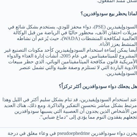
شكل ممتد المفعول.
لماذا يحظر بيع سودوافدرين؟
السودوإيفيدرين (PSE)، دواء محفز للودي، يستخدم بشكل شائع في
مزيلات احتقان الأنف، محظور حاليًا في الرياضة من قبل الوكالة
العالمية لمكافحة المنشطات (WADA)، حيث يُزعم أن نشاطه
المنشط يعزز الأداء.
أيضا يمكن إساءة استخدام السودوإيفيدرين كأحد مكونات التصنيع غير
المشروع للميثامفيتامين. في عام 2005، أنشأت إدارة الغذاء والدواء
الأمريكية قانون مكافحة الميثامفيتامين الوبائي، الذي حظر مبيعات
الأدوية الباردة التي لا تستلزم وصفة طبية والتي تشمل عنصر
السودوإيفيدرين.
هل يجعلك دواء سودوافدرين أكثر تركزاً؟
عند استخدام السودوإيفيدرين، قد تنام بشكل سليم أكثر في الليل وهذا
مرتبط بشكل مباشر بتحسين التفكير والذاكرة. ومع ذلك، هناك العديد
من الأشخاص الذين يجدون أن العصبية التي يسببها سودوافدرين
تجعلهم يفقدون النوم مما يؤدي إلى “دماغ ضبابي”.
يخزن دواء سودوافدرين pseudoephedrine في وعاء مغلق في درجة