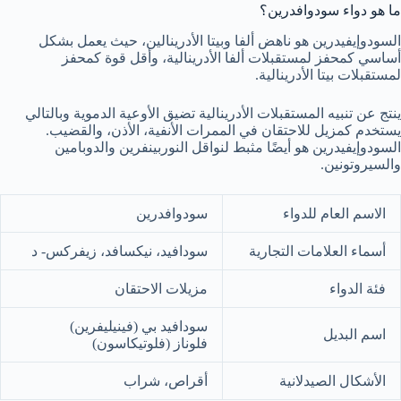
ما هو دواء سودوافدرين؟
السودوإيفيدرين هو ناهض ألفا وبيتا الأدرينالين، حيث يعمل بشكل
أساسي كمحفز لمستقبلات ألفا الأدرينالية، وأقل قوة كمحفز
لمستقبلات بيتا الأدرينالية.
ينتج عن تنبيه المستقبلات الأدرينالية تضيق الأوعية الدموية وبالتالي
يستخدم كمزيل للاحتقان في الممرات الأنفية، الأذن، والقضيب.
السودوإيفيدرين هو أيضًا مثبط لنواقل النوربينفرين والدوبامين
والسيروتونين.
الاسم العام للدواء
سودوافدرين
أسماء العلامات التجارية
سودافيد، نيكسافد، زيفركس- د
فئة الدواء
مزيلات الاحتقان
سودافيد بي (فينيليفرين)
اسم البديل
فلوناز (فلوتيكاسون)
الأشكال الصيدلانية
أقراص، شراب