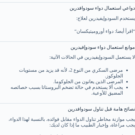
دواعي استعمال دواء سودوافدرين
يستخدم السودوإيفيدرين لعلاج:
“اقرأ أيضا: دواء أوروميتيكسان“
موانع استعمال دواء سودوإفيدرين
لا يستعمل السودوإيفيدرين في الحالات الآتية:
مرضى السكري من النوع 2، لأنه قد يزيد من مستويات
الجلوكوز.
المرضى الذين يعانون من الجلوكوما.
يجب ألا يستخدم في حالة تضخم البروستاتا بسبب خصائصه
المضيق للأوعية.
نصائح هامة قبل تناول سودوافدرين
يجب موازنة مخاطر تناول الدواء مقابل فوائده. بالنسبة لهذا الدواء،
يجب مراعاة، وإخبار الطبيب ما إذا كان لديك: