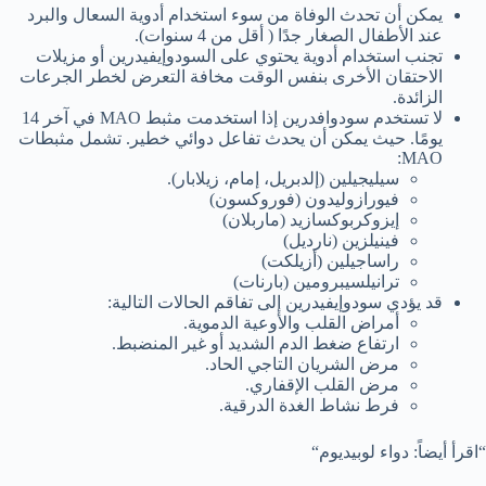
يمكن أن تحدث الوفاة من سوء استخدام أدوية السعال والبرد
عند الأطفال الصغار جدًا ( أقل من 4 سنوات).
تجنب استخدام أدوية يحتوي على السودوإيفيدرين أو مزيلات
الاحتقان الأخرى بنفس الوقت مخافة التعرض لخطر الجرعات
الزائدة.
لا تستخدم سودوافدرين إذا استخدمت مثبط MAO في آخر 14
يومًا. حيث يمكن أن يحدث تفاعل دوائي خطير. تشمل مثبطات
MAO:
سيليجيلين (إلدبريل، إمام، زيلابار).
فيورازوليدون (فوروكسون)
إيزوكربوكسازيد (ماربلان)
فينيلزين (نارديل)
راساجيلين (أزيلكت)
ترانيلسيبرومين (بارنات)
قد يؤدي سودوإيفيدرين إلى تفاقم الحالات التالية:
أمراض القلب والأوعية الدموية.
ارتفاع ضغط الدم الشديد أو غير المنضبط.
مرض الشريان التاجي الحاد.
مرض القلب الإقفاري.
فرط نشاط الغدة الدرقية.
“اقرأ أيضاً: دواء لوبيديوم“