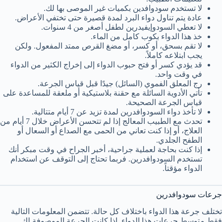
لا تستخدم سودوافدين بكميات غير الموصى بها لك.
عادة يتم تناول دواء البرد لمدة قصيرة حتى تختفي الأعراض.
لا تعطي السودوإيفيدرين لطفل أصغر من 4 سنوات.
خذ هذا الدواء بكوب كامل من الماء.
لا تقم بسحق، أو كسر، أو مضغ القرص ممتد المفعول. ولكن
يجب ابتلاعه كاملاً.
قد يؤدي كسر أو فتح حبوب الدواء إلى إخراج الكثير من الدواء
في وقت واحد.
رج المعلق الفموي (السائل) جيدًا قبل قياس الجرعة.
تأتي الأدوية السائلة مع حقنة بلاستيكية أو ملعقة للمساعدة على
قياس الجرعة الصحيحة.
لا تأخذ دواء السودوافدرين لمدة تزيد عن 7 أيام متتالية.
تحدث مع الطبيب المعالج إذا لم تتحسن الأعراض خلال 7 أيام من
العلاج، أو إذا كنت تعاني من الحمى مع الصداع أو السعال أو
الطفح الجلدي.
إذا كنت بحاجة لعملية جراحية، أخبر الجراح في وقت مبكر أنك
تستخدم السودوافدرين. فربما تحتاج إلى التوقف عن استخدام
الدواء مؤقتاً.
جرعات سودوافدرين
تختلف جرعة هذا الدواء باختلاف كل حالة. تتضمن المعلومات التالية
فقط متوسط ​​جرعات هذا الدواء. إذا كانت الجرعة الموصوفة لك