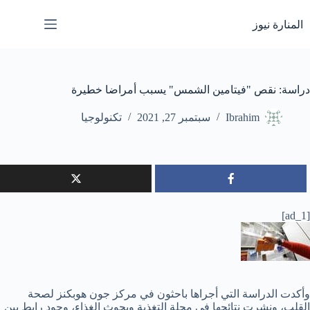
لتجاوز
لى
المنارة نيوز
لمحتوى
دراسة: نقص "فيتامين الشمس" يسبب أمراضا خطيرة
Ibrahim
سبتمبر 27, 2021
تكنولوجيا
[ad_1]
وأكدت الدراسة التي أجراها باحثون في مركز جون هوبكنز لصحة
القلب، ونشرت نتائجها في مجلة التغذية وبحوث الغذاء، وجود رابط بين