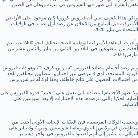
نفس الفترة التي ظهر فيها الفيروس في مدينة ووهان في الصين.
ولكن هذا الكشف يعني أن فيروس كورونا كان موجودا على الأراضي
الأميركية قبل أسابيع من الإعلان عن رصد أول إصابة في الولايات
المتحدة في يناير 2020.
وأجرت المعاهد الأميركية الوطنية للصحة تحاليل لنحو 2400 عينة دم،
أخذت من متطوعين في البلاد بين الثاني من يناير والثامن عشر من
مارس 2020.
وتم رصد أجسام مضادة لفيروس “سارس-كوف-2″، وهو ذاته فيروس
كورونا المستجد، لدى 9 مرضى عبر اختبارين مصليين مختلفين للحد
من احتمالات الحصول على نتائج خاطئة، وفقا لوكالة فرانس برس.
ولا تظهر الأجسام المضادة التي تعمل على “تحييد” قدرة الفيروس على
إصابة الخلايا والتي تترصدها هذه الاختبارات إلا بعد أسبوعين على
الإصابة.
وبحسب الوكالة الفرنسية، فإن العيّنات الإيجابية الأولى أخذت من
متطوّعين في ولايتي إيلينوي وماساتشوستس يومي 7 و8 يناير على
التوالي، ما يشير إلى أنهم أصيبوا بالفيروس في أواخر ديسمبر.