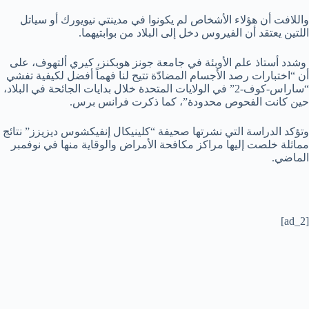
واللافت أن هؤلاء الأشخاص لم يكونوا في مدينتي نيويورك أو سياتل
اللتين يعتقد أن الفيروس دخل إلى البلاد من بوابتيهما.
وشدد أستاذ علم الأوبئة في جامعة جونز هوبكنز، كيري ألتهوف، على
أن “اختبارات رصد الأجسام المضادّة تتيح لنا فهماً أفضل لكيفية تفشي
“ساراس-كوف-2” في الولايات المتحدة خلال بدايات الجائحة في البلاد،
حين كانت الفحوص محدودة”، كما ذكرت فرانس برس.
وتؤكد الدراسة التي نشرتها صحيفة “كلينيكال إنفيكشوس ديزيزز” نتائج
مماثلة خلصت إليها مراكز مكافحة الأمراض والوقاية منها في نوفمبر
الماضي.
[ad_2]