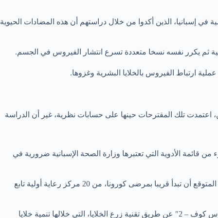
 في إسبانيا، الذين أكدوا من خلال دراستهم أن هذه المضادات الحيوية
لخلية ثم يكرر نفسه نسخا متعددة تسرع انتشار الفيروس في الجسم.
لية ارتباط الفيروس بالخلايا البشرية وغزوها.
حيوية كأدوية يمكن أن تعالج فيروس كورونا الجديد في مارس 2020، لكن وبحسب الباحثين، اعتمدت تلك المقترحات حينها على حسابات نظرية، غير أن الدراسة
 من قائمة الأدوية التي تعتبرها وزارة الصحة الإسبانية ضرورية في
ومن المقرر بالفعل استخدام عقار آخر، وهو كلاريثروميسين، في تجربة سريرية بقيادة مستشفى سان كارلوس السريري في مدريد، والتي من المتوقع أن تبدأ قريبا بمرضى كورونا، من 20 مركز رعاية أولية تابع
لتأكيد النتائج الحسابية للمرحلة الأولية للدراسة، تم اختبار أفضل المرشحين ضد اثنين من الفيروسات التاجية البشرية هما: “229E-GFP” و”سارس كوف – 2″ عن طريق تقنية زرع الخلايا، التي خلالها تنمية خلايا