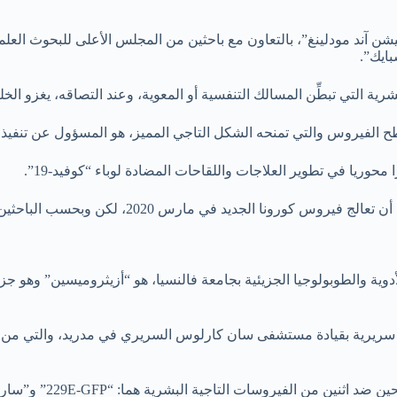
آند مودلينغ”، بالتعاون مع باحثين من المجلس الأعلى للبحوث العلمية
ايك”.
رية التي تبطِّن المسالك التنفسية أو المعوية، وعند التصاقه، يغزو ا
 الفيروس والتي تمنحه الشكل التاجي المميز، هو المسؤول عن تنفيذ عم
 محوريا في تطوير العلاجات واللقاحات المضادة لوباء “كوفيد-19”.
وسبق وأن تم اقتراح استخدام مثل هذه المضادات ال
وية والطوبولوجيا الجزيئية بجامعة فالنسيا، هو “أزيثروميسين” وهو جزء