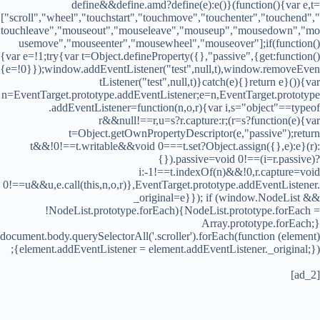
define&&define.amd?define(e):e()}(function(){var e,t=
["scroll","wheel","touchstart","touchmove","touchenter","touchend","
touchleave","mouseout","mouseleave","mouseup","mousedown","mo
usemove","mouseenter","mousewheel","mouseover"];if(function()
{var e=!1;try{var t=Object.defineProperty({},"passive",{get:function()
{e=!0}});window.addEventListener("test",null,t),window.removeEven
tListener("test",null,t)}catch(e){}return e}()){var
n=EventTarget.prototype.addEventListener;e=n,EventTarget.prototype
.addEventListener=function(n,o,r){var i,s="object"==typeof
r&&null!==r,u=s?r.capture:r;(r=s?function(e){var
t=Object.getOwnPropertyDescriptor(e,"passive");return
t&&!0!==t.writable&&void 0===t.set?Object.assign({},e):e}(r):
{}).passive=void 0!==(i=r.passive)?
i:-1!==t.indexOf(n)&&!0,r.capture=void
0!==u&&u,e.call(this,n,o,r)},EventTarget.prototype.addEventListener.
_original=e}}); if (window.NodeList &&
!NodeList.prototype.forEach){NodeList.prototype.forEach =
Array.prototype.forEach;}
document.body.querySelectorAll('.scroller').forEach(function (element)
{element.addEventListener = element.addEventListener._original;});
[ad_2]