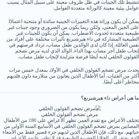
تنشيط تلك الجينات في ظل ظروف معينة على سبيل المثال بسبب
عوامل بيئية معينة كالوراثة متعددة العوامل.
يمكن أن يكون وراثة هذه التغييرات الجينية سائدة أو متنحية اعتمادًا
على الجين المعني، ولكن ربما يكون من الضروري وجود جينات غير
طبيعية متعددة لحدوث الاضطراب. يمكن أن يكون للجينات غير
الطبيعية المشاركة في داء هيرشبرنغ تأثيرات مختلفة علي أفراد من
نفس العائلة. إذا كان لدى الوالدين طفل مصاب، تزداد فرصتهم في
إنجاب طفل آخر مصاب بهذا الداء. الوالد الذي لديه مرض تضخم
القولون الخلقي لديه أيضًا فرصة متزايدة لإنجاب طفل مصاب.
يحدث مرض تضخم القولون الخلقي في الأولاد بمعدل خمس مرات
أكثر من الفتيات. أما الأطفال الذين يعانون من متلازمة داون فلديهم
مخاطر أعلى أيضًا.
ما هي أعراض داء هيرشبرنغ؟
مرض تضخم القولون الخلقي
تختلف الأعراض مع تقدم العمر. تظهر الأعراض على 80٪ من الأطفال
المصابين بمرض تضخم القولون الخلقي في الأسابيع الستة الأولى من
حياتهم. مع ذلك، فإن الأطفال الذين لديهم جزء قصير فقط من الأمعاء
الذي يفتقر إلى الخلايا العصبية الطبيعية قد لا تظهر عليهم الأعراض