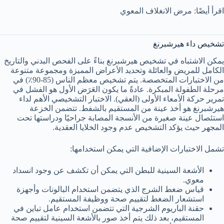
اقرأ أيضًا: مرض الانغلاف المعوي
تشخيص داء هيرشبرنغ
يمكن الاشتباه في تشخيص هيرشبرنغ بناءً على الفحص البدني والتاريخ
الكامل للمريض والعائلة وتحديد الأعراض المميزة ومجموعة متنوعة
من الاختبارات المتخصصة. يتم تشخيص معظم الناس (85-90٪) في
مرحلة الطفولة المبكرة. عادةً ما يكون العَرَض الأول هو الفشل في
تمرير حركة الأمعاء الأولى (العقي). الاختبار التشخيصي الأهم لداء
هيرشبرنغ هو أخذ عينة من المستقيم بالشفط. تتضمن الخزعة
استئصال عينة صغيرة من الأنسجة المصابة جراحيًا ودراستها تحت
المجهر حيث يؤكد التشخيص عدم وجود الخلايا العقدية.
تشمل الاختبارات الإضافية التي يمكن استخدامها:
الأشعة السينية للبطن التي يمكن أن تكشف عن وجود انسداد
معوي.
قياس ضغط الشرج الذي يتضمن استخدام البالونات وأجهزة
استشعار الضغط لتقييم صحة ووظيفة المستقيم.
حقنة الباريوم الشرجية التي تتضمن استخدام عامل تباين في
المستقيم، بعد ذلك يتم أخذ صور بالأشعة السينية لتقييم صحة