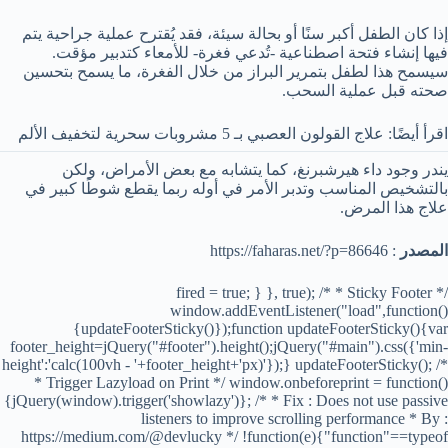
إذا كان الطفل أكبر سنًا أو بحالة سيئة، فقد يُقترح عملية جراحية يتم
فيها إنشاء فتحة اصطناعية -تُدعي فغرة- للأمعاء كتدبير مؤقت.
سيسمح هذا لطفل بتمرير البراز من خلال الفغرة، ما يسمح بتحسين
صحته قبل عملية السحب.
اقرأ أيضًا: علاج القولون العصبي بـ 5 مشروبات سحرية لتخفيف الألم
يندر وجود داء هيرشبرنغ، كما يتشابه مع بعض الأمراض، ولكن
بالتشخيص المناسب وتدبر الأمر في أوله ربما يقطع شوطًا كبير في
علاج هذا المرض.
المصدر
: https://faharas.net/?p=86646
fired = true; } }, true); /* * Sticky Footer */
window.addEventListener("load",function()
{updateFooterSticky()});function updateFooterSticky(){var
footer_height=jQuery("#footer").height();jQuery("#main").css({'min-
height':'calc(100vh - '+footer_height+'px)'});} updateFooterSticky(); /*
* Trigger Lazyload on Print */ window.onbeforeprint = function()
{jQuery(window).trigger('showlazy')}; /* * Fix : Does not use passive
listeners to improve scrolling performance * By :
https://medium.com/@devlucky */ !function(e){"function"==typeof