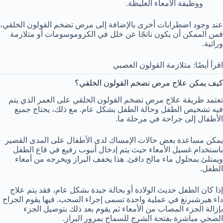
ووظيفة الأمعاء الغليظة.
عند وجود اضطرابات أخرى بالإضافة إلى مرض تضخم القولون الخلقي،
فمن الممكن أن يكون ناتجًا عن خلل في الكروموسومات أو متلازمة
وراثية.
اقرأ أيضًا: متلازمة القولون العصبي
كيف يمكن علاج مرض تضخم القولون الخلقي؟
تعتمد طريقة علاج مرض تضخم القولون الخلقي على العمر الذي يتم
فيه تشخيص الطفل وحالة الطفل بشكل عام. مع ذلك، يحتاج جميع
الأطفال إلى جراحة في مرحلة ما.
يمكن مساعدة بعض حالات الإمساك لدى الأطفال على المدى القصير
باستخدام غسيل الأمعاء حيث يتم إدخال أنبوب رفيع في قاع الطفل
ويمتلئ بمحلول ماء مالح دافئ. هذا يخفف البراز ويخرجه من أمعاء
الطفل.
إذا كان الطفل حديث الولادة أو بحالة جيدة بشكل عام، فقد يتم علاج
داء هيرشبرنغ في عملية واحدة تسمى إجراء السحب. فيها يقوم الجراح
بإزالة الجزء المصاب من الأمعاء ثم يقوم بعد ذلك بتوصيل الجزء
الصحي مباشرة بفتحة الشرج للسماح بمرور البراز.