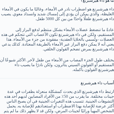
ما هو داء هيرشبرنغ؟
داء هيرشبرنغ هو اضطراب نادر في الأمعاء، وغالبًا ما يكون في الأمعاء
الغليظة، والذي يمكن أن يؤدي إلى إمساك شديد وانسداد معوي. يصيب
داء هيرشبرنغ طفلًا واحدًا من بين كل 5000 طفل.
عادةً ما تنضغط عضلات الأمعاء بشكل منتظم لدفع البراز إلى
المستقيم، ولكن في داء هيرشبرنغ تكون الأعصاب التي تتحكم في هذه
العضلات -وتُسمي بالخلايا العقدية- مفقودة من جزء من الأمعاء. هذا
يعني أنه لا يمكن دفع البراز عبر الأمعاء بالطريقة المعتادة. كذلك يدعي
داء هيرشبرنغ بمرض تضخم القولون الخلقي.
يختلف طول الجزء المصاب من الأمعاء من طفل لآخر. الأكثر شيوعًا أن
المستقيم أو القولون السيني يتأثرون، ولكن نادرًا ما يصيب داء
هيرشبرنغ القولون بأكمله.
أسباب داء هيرشبرنغ
ارتبط داء هيرشبرنغ الذي يحدث كمشكلة منعزلة بطفرات في عدة
جينات مختلفة. ما يقرب من 50٪ من الأفراد المصابين لديهم أحد هذه
التشوهات الجينية. تتسبب هذه التغيرات الجينية في أن يصبح الناس
أكثر عرضة للإصابة بهذا الاضطراب أو استعدادهم للإصابة به. يحمل
الشخص المهيأ وراثيًا لجينات المرض، ولكن قد لا يظهر ذلك ما لم يتم