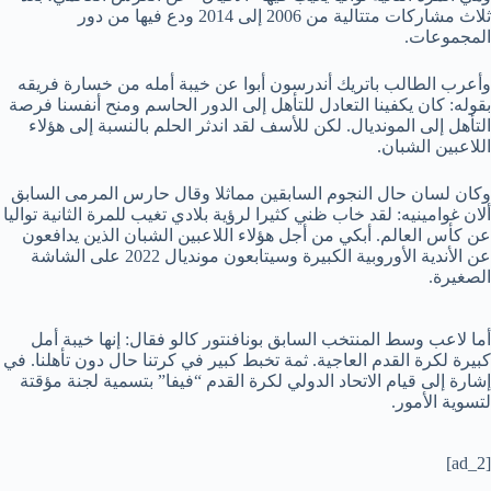
ثلاث مشاركات متتالية من 2006 إلى 2014 ودع فيها من دور
المجموعات.
وأعرب الطالب باتريك أندرسون أبوا عن خيبة أمله من خسارة فريقه
بقوله: كان يكفينا التعادل للتأهل إلى الدور الحاسم ومنح أنفسنا فرصة
التأهل إلى المونديال. لكن للأسف لقد اندثر الحلم بالنسبة إلى هؤلاء
اللاعبين الشبان.
وكان لسان حال النجوم السابقين مماثلا وقال حارس المرمى السابق
ألان غوامينيه: لقد خاب ظني كثيرا لرؤية بلادي تغيب للمرة الثانية تواليا
عن كأس العالم. أبكي من أجل هؤلاء اللاعبين الشبان الذين يدافعون
عن الأندية الأوروبية الكبيرة وسيتابعون مونديال 2022 على الشاشة
الصغيرة.
أما لاعب وسط المنتخب السابق بونافنتور كالو فقال: إنها خيبة أمل
كبيرة لكرة القدم العاجية. ثمة تخبط كبير في كرتنا حال دون تأهلنا. في
إشارة إلى قيام الاتحاد الدولي لكرة القدم “فيفا” بتسمية لجنة مؤقتة
لتسوية الأمور.
[ad_2]