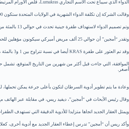
الدواء الذي سيباع تحت الاسم التجاري Lumakras، قلص الأورام المرتبطة بطفرة KRAS، عند حوالي 36 بالمئة من المرضى في التجارب السريرية.
وقالت الشركة إن تكلفة الدواء الشهرية في الولايات المتحدة ستكون 17900 دولار.
وتم تصميم الدواء لاستهداف طفرة جينية تحدث في حوالي 13 بالمئة من سرطانات الرئة ذات الخلايا غير الصغيرة، وهو النوع الأكثر شيوعا من سرطان الرئة.
وتقدر “أمجين” أن حوالي 25 ألف مريض أميركي سيكونون مؤهلين للحصول على الدواء سنويا.
وقد تم العثور على طفرة KRAS أيضا في نسبة تتراوح بين 1 و3 بالمئة من سرطانات القولون والمستقيم وغيرها.
أصغر.
وعادة ما يتم تطوير أدوية السرطان لتكون بأعلى جرعة يمكن تحملها، لك
وقال رئيس الأبحاث في “أمجين”، ديفيد ريس، في مقابلة عبر الهاتف مع 
ويمثل العقار الجديد اتجاها متزايدا للأدوية الدقيقة التي تستهدف الط
وأكد ريس أن “أمجين” تدرس إعطاء العقار الجديد مع أدوية أخرى، كعلاج أولي لمرضى سرطان