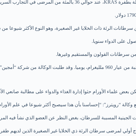
الموافقة، التي جاءت قبل أكثر من شهرين من التاريخ المتوقع، تشمل حبة من عيار 960 ملليغ
ن بعض علماء الأورام حثوا إدارة الغذاء والدواء على مطالبة صانعي ال
وكالة “رويترز”: “إحساسنا بأن هذا سيصبح أكثر شيوعا في علم الأورام
فرات الجينية المسببة للسرطان، بغض النظر عن العضو الذي نشأ فيه الم
 الرئة ذي الخلايا غير الصغيرة الذين لديهم طفرة KRASوكذلك لعلاج أنواع أخرى من السرط