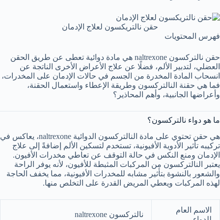
حقن نالتريكسون لعلاج الإدمان
فهرس المحتويات
حقن نالتركسون naltrexone هي مادة دوائية تعطى عن طريق الحقن
العضلي، لتدبير الألم، فضلًا عن علاج الأعراض الأخرى الناتجة عن
انسحاب المادة المخدرة من الجسم في حالات الإدمان على المخدرات،
فما هي حقنة النالتركسون وطريقة الإعطاء واستعمال الحقنة،
وأعراضها الجانبية، وأهم المحاذير؟
ما هو دواء نالتركسون؟
هي حقن تحتوي على مادة النالتركسون الدوائية naltrexone، يعاكس في
تركيبه تأثير الأدوية الأفيونية، تستخدم لتسكين الألم إضافةً إلى علاج
الإدمان ومنع النكس في حالة التوقف عن تعاطي مخدرات الأفيون.
يعتبر النالتركسون من المركبات المثبطة للأفيون، لأنه يوفر الراحة
والشعور بالنشوة بتأثير مشابه للمخدرات الأفيونية، مما يخفف الحاجة
لهذه المركبات ويعطي المريض القدرة على التخلص منها.
الاسم العام
نالتركسون naltrexone
للدواء