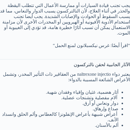
يجب تجنب قيادة السيارات أو ممارسة الأعمال التي تتطلب اليقظة
والحذر في أثناء العلاج، لأن النالتركسون يسبب الدوار والنعاس، مما قد
يسبب السقوط أو الحوادث والإصابات الشديدة. يجب أيضا تجنب
استخدام الأدوية الأفيونية أو الهيرويين أو المخدرات الأخرى لأن مزامنة
الاستعمال يمكن أن تسبب آثارًا خطيرة هامة، قد تؤدي إلى الغيبوبة أو
الموت.
“اقرأ أيضًا: غرس نيكسبلانون لمنع الحمل“
الآثار الجانبية لحقن نالتركسون
يعتبر دواء naltrexone injectio من العقاقير ذات التأثير المخدر، وتشمل
الأعراض الشائعة المسببة بالدواء:
أثار هضمية، غثيان وإقياء وفقدان شهية.
آلام مفصلية وتشنجات عضلية.
دوار ونعاس أو أرق.
صداع وإرهاق.
أعراض شبيهة بأعراض الإنفلونزا كالعطاس وألم الحلق وانسداد
الأنف.
ألم بالأسنان.