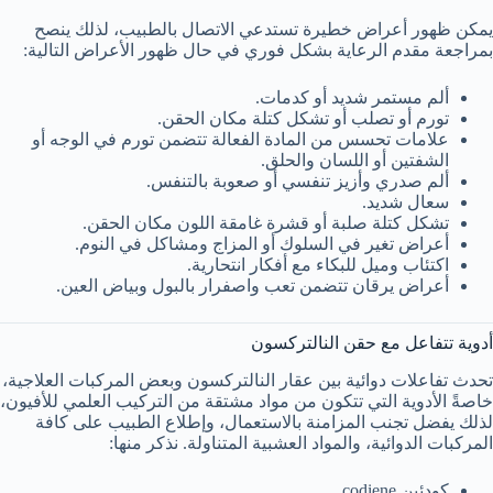
يمكن ظهور أعراض خطيرة تستدعي الاتصال بالطبيب، لذلك ينصح
بمراجعة مقدم الرعاية بشكل فوري في حال ظهور الأعراض التالية:
ألم مستمر شديد أو كدمات.
تورم أو تصلب أو تشكل كتلة مكان الحقن.
علامات تحسس من المادة الفعالة تتضمن تورم في الوجه أو
الشفتين أو اللسان والحلق.
ألم صدري وأزيز تنفسي أو صعوبة بالتنفس.
سعال شديد.
تشكل كتلة صلبة أو قشرة غامقة اللون مكان الحقن.
أعراض تغير في السلوك أو المزاج ومشاكل في النوم.
اكتئاب وميل للبكاء مع أفكار انتحارية.
أعراض يرقان تتضمن تعب واصفرار بالبول وبياض العين.
أدوية تتفاعل مع حقن النالتركسون
تحدث تفاعلات دوائية بين عقار النالتركسون وبعض المركبات العلاجية،
خاصةً الأدوية التي تتكون من مواد مشتقة من التركيب العلمي للأفيون،
لذلك يفضل تجنب المزامنة بالاستعمال، وإطلاع الطبيب على كافة
المركبات الدوائية، والمواد العشبية المتناولة. نذكر منها:
كودئين codiene.