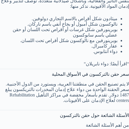
بنفس التأثير والفعالية، وبأشكال صيدلانية متعددة، توصف لتدبير وعلاج
إدمان المواد الأفيونية. نذكر منها:
ميثادون شكل أقراص بالاسم التجاري دولوفين.
نالوكسون شكل أمبول أو بخاخ أنفي باسم ناركان.
بوبرينورفين شكل غرسات أو أقراص تحت اللسان أو حقن
عضلي باسم سابوكسون
بوبرينورفين مع نالوكسون شكل أقراص تحت اللسان.
عقار كامبرال.
دواء أنتابوس.
“اقرأ أيضًا: دواء نابريلان“
سعر حقن نالتركسون في الأسواق المحلية
لا يتم تصنيع الحقن في منطقتنا العربية، ويستورد من الدول الأجنبية.
سعر الحقنة الواحدة من دواء علاج إدمان المخدرات نالتريكسون يبلغ
1487 دولار. تقدم بأسعار مخفضة في مراكز التأهيل Rehabilitation
centers لعلاج الإدمان على الأفيونات.
الأسئلة الشائعة حول حقن نالتركسون
من أهم الأسئلة الشائعة