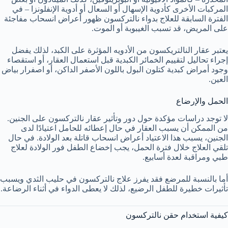
المركبات الأخرى كأدوية الإسهال أو السعال أو أدوية الإنفلونزا – في
الفترة السابقة للعلاج بدواء نالتركسون ظهور أعراض انسحاب مفاجئة
على المريض، قد تسبب الغيبوبة أو الموت.
يعتبر عقار النالتريكسون من الأدويه المؤثرة على الكبد، لذلك يفضل
إجراء تحاليل لتقييم الخمائر الكبدية قبل استعمال العقار، أو استقصاء
وجود أمراض كبدية كتلون البول باللون الأصفر الداكن، أو اصفرار بياض
العين.
الحمل والإرضاع
لا توجد دراسات مؤكدة حول دور وتأثير عقار نالتركسون على الجنين.
من الممكن أن يسبب العقار في حال إعطائه للحامل اعتيادًا لدى
الجنين، يسبب هذا الاعتياد أعراض انسحاب قاتلة بعد الولادة. في حال
تلقي العلاج خلال فترة الحمل، يجب إخضاع الطفل فور الولادة لعلاج
طبي ومراقبة لعدة أسابيع.
أما بالنسبة للمرضع فقد يفرز علاج نالتركسون في حليب الثدي ويسبب
تأثيرات خطيرة للطفل الرضيع، لذلك لا يعطى الدواء في أثناء الرضاعة.
كيفية استخدام حقن نالتركسون