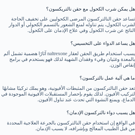
هل يمكن شرب الكحول مع حقن نالتريكسون؟
تساعد حقن النالتركسون المرضى الكحوليين على تخفيف الحاجة
لشرب الكحول، يتم تناوله لمنع الشعور بالتسمم الكحولي أو الدوار
الناتج عن شرب الكحول وفي علاج الإدمان على الكحول.
هل يساعد الدواء على التخسيس؟
يسبب استخدام طريق الحقن لعقار naltrexone آثارًا هضمية تشمل ألم
بالمعدة وغثيان وقيء وفقدان الشهية لذلك فهو يستخدم في برامج
إنقاص الوزن.
ما هي آلية عمل نالتركسون؟
تعد حقن النالتركسون من المثبطات الأفيونية، وهو يملك تركيبًا مشابهًا
لتركيب الأفيون. لذلك يقوم بإحصار المستقبلات الأفيونية الموجودة في
الدماغ، ويمنع النشوة التي تحدث عند تناول الأفيون.
هل يسبب دواء نالتركسون الإدمان؟
في الواقع إن استخدام حقن النالتركسون بالجرعة العلاجية المحددة
من قبل الطبيب المعالج وبإشرافه، لا يسبب الإدمان.