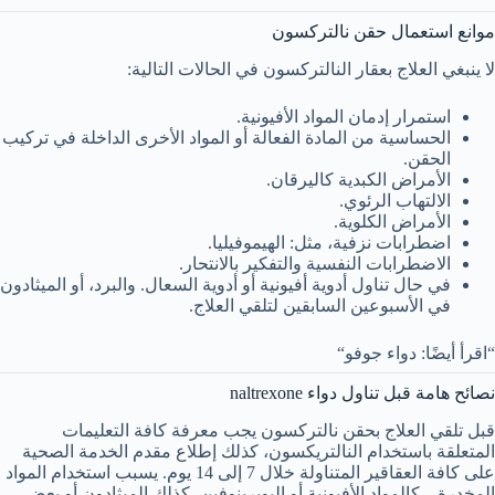
موانع استعمال حقن نالتركسون
لا ينبغي العلاج بعقار النالتركسون في الحالات التالية:
استمرار إدمان المواد الأفيونية.
الحساسية من المادة الفعالة أو المواد الأخرى الداخلة في تركيب
الحقن.
الأمراض الكبدية كاليرقان.
الالتهاب الرئوي.
الأمراض الكلوية.
اضطرابات نزفية، مثل: الهيموفيليا.
الاضطرابات النفسية والتفكير بالانتحار.
في حال تناول أدوية أفيونية أو أدوية السعال. والبرد، أو الميثادون
في الأسبوعين السابقين لتلقي العلاج.
“اقرأ أيضًا: دواء جوفو“
نصائح هامة قبل تناول دواء naltrexone
قبل تلقي العلاج بحقن نالتركسون يجب معرفة كافة التعليمات
المتعلقة باستخدام النالتريكسون، كذلك إطلاع مقدم الخدمة الصحية
على كافة العقاقير المتناولة خلال 7 إلى 14 يوم. يسبب استخدام المواد
المخدرة – كالمواد الأفيونية أو البوبرينوفين، كذلك الميثادون أو بعض