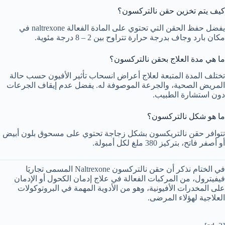
كيف يتم تخزين حقن نالتركسون؟
يفضل حفظ الحقن التي تحتوي على المادة الفعالة naltrexone في
مكان بارد وجاف بدرجة حرارة تتراوح بين 2 – 8 درجة مئوية.
ما هي مدة العلاج بحقن نالتركسون؟
تختلف المدة المتبعة لعلاج أعراض انسحاب تأثير الأفيون حسب حالة
المريض الصحية، والجرعة الموصوفة له. يفضل عدم إيقاف الجرعات
دون استشارة الطبيب.
ما هو شكل نالتركسون؟
تتوافر حقن نالتريكسون بشكل زجاجة تحتوي على مسحوق بلون أبيض
أو أصفر فاتح، بتركيز 380 ملغ لكل أمبولة.
في الختام نذكر أن حقن نالتركسون Naltrexone المسمى تجاريَا
فيفيترول، من المركبات الفعالة في علاج إدمان الكحول أو الإدمان
على المخدرات الأفيونية، وهو من الأدوية المهمة في البروتوكولات
العلاجية لهؤلاء المرضى.