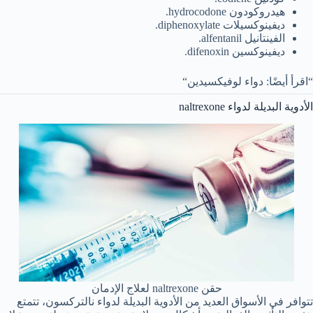
هيدروكودون hydrocodone.
ديفينوكسيلات diphenoxylate.
الفينتانيل alfentanil.
ديفينوكسين difenoxin.
“اقرأ أيضًا: دواء لوفيكسيدين“
الأدوية البديلة لدواء naltrexone
حقن naltrexone لعلاج الإدمان
تتوافر في الأسواق العديد من الأدوية البديلة لدواء نالتركسون، تتمتع