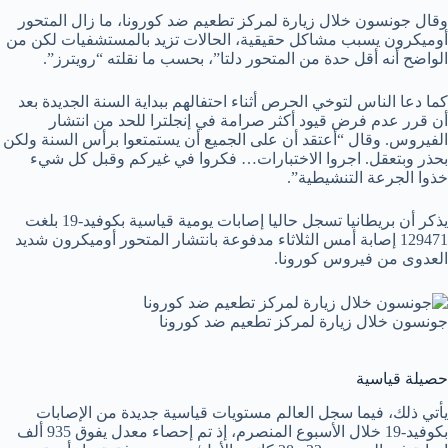
وقال جونسون خلال زيارة لمركز تطعيم ضد كورونا، ما زال المتحور
أوميكرون يسبب مشاكل حقيقية، الحالات تزيد بالمستشفيات لكن من
الواضح أنه أقل حدة من المتحور دلتا”، بحسب ما نقلته “رويترز”.
كما دعا الناس لتوخي الحرص أثناء احتفالهم ببداية السنة الجديدة بعد
أن قرر عدم فرض قيود أكثر صرامة في إنجلترا للحد من انتشار
الفيروس. وقال “أعتقد أن على الجميع أن يستمتعوا برأس السنة ولكن
بحذر وبتعقل. اجروا الاختبارات… فكروا في غيركم وقبل كل شيء
خذوا الجرعة التنشيطية”.
يذكر أن بريطانيا تسجل حاليا إصابات يومية قياسية بكوفيد-19 بلغت
129471 إصابة أمس الثلاثاء مدفوعة بانتشار المتحور أوميكرون شديد
العدوى من فيروس كورونا.
جونسون خلال زيارة لمركز تطعيم ضد كورونا
حصيلة قياسية
يأتي ذلك، فيما سجل العالم مستويات قياسية جديدة من الإصابات
بكوفيد-19 خلال الأسبوع المنصرم، إذ تم إحصاء معدل يفوق 935 ألف