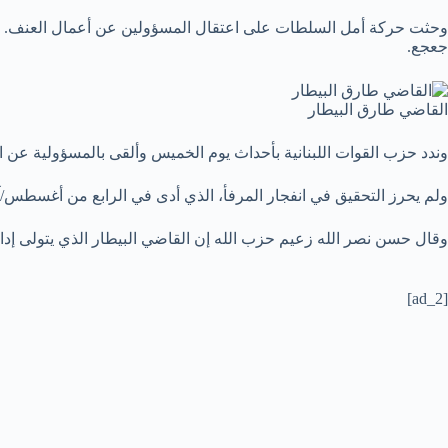
وحثت حركة أمل السلطات على اعتقال المسؤولين عن أعمال العنف. وكا
جعجع.
القاضي طارق البيطار
وندد حزب القوات اللبنانية بأحداث يوم الخميس وألقى بالمسؤولية عن
ولم يحرز التحقيق في انفجار المرفأ، الذي أدى في الرابع من أغسطس/آب من العام 2020 إلى مقتل أكثر من 200 شخص وتسبب في دمار واسع في بيروت، تقدماً يذكر وسط
وقال حسن نصر الله زعيم حزب الله إن القاضي البيطار الذي يتولى إد
[ad_2]