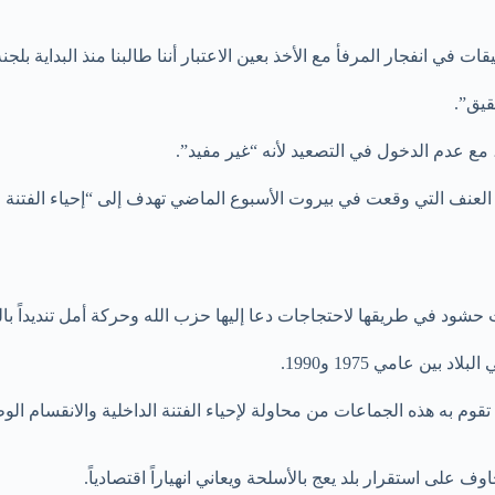
 انفجار المرفأ مع الأخذ بعين الاعتبار أننا طالبنا منذ البداية بلجنة
قيق”.
 مع عدم الدخول في التصعيد لأنه “غير مفيد”.
ث العنف التي وقعت في بيروت الأسبوع الماضي تهدف إلى “إحياء الفتنة ال
د في طريقها لاحتجاجات دعا إليها حزب الله وحركة أمل تنديداً بالت
ين عامي 1975 و1990.
وم به هذه الجماعات من محاولة لإحياء الفتنة الداخلية والانقسام الوطن
لى استقرار بلد يعج بالأسلحة ويعاني انهياراً اقتصادياً.