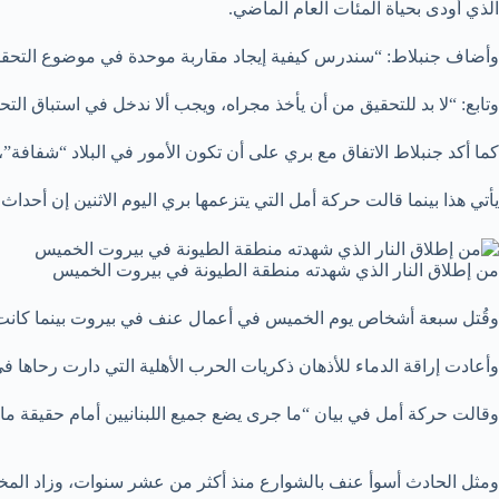
الذي أودى بحياة المئات العام الماضي.
وأضاف جنبلاط: “سندرس كيفية إيجاد مقاربة موحدة في موضوع التحقيقات في
وتابع: “لا بد للتحقيق من أن يأخذ مجراه، ويجب ألا ندخل في استباق التح
كما أكد جنبلاط الاتفاق مع بري على أن تكون الأمور في البلاد “شفافة”،
يأتي هذا بينما قالت حركة أمل التي يتزعمها بري اليوم الاثنين إن أحدا
من إطلاق النار الذي شهدته منطقة الطيونة في بيروت الخميس
وقُتل سبعة أشخاص يوم الخميس في أعمال عنف في بيروت بينما كانت حشو
وأعادت إراقة الدماء للأذهان ذكريات الحرب الأهلية التي دارت رحاها في البلاد ب
وقالت حركة أمل في بيان “ما جرى يضع جميع اللبنانيين أمام حقيقة ما تق
ومثل الحادث أسوأ عنف بالشوارع منذ أكثر من عشر سنوات، وزاد المخاوف ع