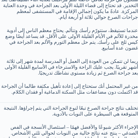
التخدير. قد تحتاج إلى قضاء الليلة الأولى بعد الجراحة في وحدة العناية
المركزة. عادةً ما يكون إجمالي الإقامة في المستشفى لمعظم
جراحات الصرع حوالي ثلاثة أو أربعة أيام.
عندما تستيقظ، ستتورّم رأسك وتتألم. يحتاج معظم الناس إلى أدوية
مخدرة للألم في الأيام القليلة الأولى على الأقل. قد يساعد أيضًا وضع
كيس ثلج على رأسك. يتم حل معظم التورم والألم بعد الجراحة في
غضون عدة أسابيع.
ربما لن تتمكن من العودة إلى العمل أو المدرسة لمدة شهر إلى ثلاثة
أشهر تقريبًا. يجب عليك الراحة والاسترخاء في الأسابيع القليلة الأولى
بعد جراحة الصرع ثم زيادة مستوى نشاطك تدريجيًا.
من غير المحتمل أنك ستحتاج إلى إعادة تأهيل مكثفة طالما أن الجراحة
قد اكتملت دون مضاعفات مثل السكتة الدماغية أو فقدان الكلام.
تختلف نتائج جراحة الصرع تبعًا لنوع الجراحة التي يتم إجراؤها. النتيجة
المتوقعة هي السيطرة على النوبات بالأدوية.
الإجراء الأكثر شيوعًا والأفضل فهمًا – استئصال الأنسجة في الفص
الصدغي – ينتج عنه نتائج خالية من النوبات لحوالي ثلثي الأشخاص.