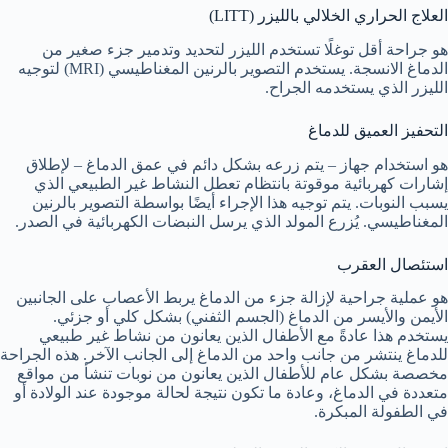
العلاج الحراري الخلالي بالليزر (LITT)
هو جراحة أقل توغلًا تستخدم الليزر لتحديد وتدمير جزء صغير من
الدماغ الانسجة. يستخدم التصوير بالرنين المغناطيسي (MRI) لتوجيه
الليزر الذي يستخدمه الجراح.
التحفيز العميق للدماغ
هو استخدام جهاز – يتم زرعه بشكل دائم في عمق الدماغ – لإطلاق
إشارات كهربائية موقوتة بانتظام تعطل النشاط غير الطبيعي الذي
يسبب النوبات. يتم توجيه هذا الإجراء أيضًا بواسطة التصوير بالرنين
المغناطيسي. يُزرع المولد الذي يرسل النبضات الكهربائية في الصدر.
استئصال العقرب
هو عملية جراحية لإزالة جزء من الدماغ يربط الأعصاب على الجانبين
الأيمن والأيسر من الدماغ (الجسم الثفني) بشكل كلي أو جزئي.
يستخدم هذا عادةً مع الأطفال الذين يعانون من نشاط غير طبيعي
للدماغ ينتشر من جانب واحد من الدماغ إلى الجانب الآخر. هذه الجراحة
مخصصة بشكل عام للأطفال الذين يعانون من نوبات تنشأ من مواقع
متعددة في الدماغ، وعادة ما تكون نتيجة لحالة موجودة عند الولادة أو
في الطفولة المبكرة.