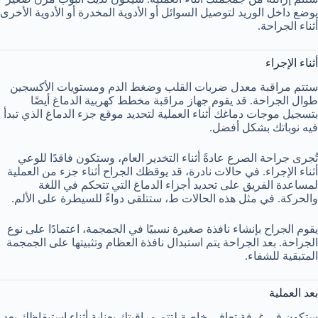
يوضع داخل الوريد لتوصيل السوائل أو الأدوية المخدرة أو الأدوية الأخرى
أثناء الجراحة.
أثناء الإجراء
ستتم مراقبة معدل ضربات القلب وضغط الدم ومستويات الأكسجين
طوال الجراحة. قد يقوم جهاز مراقبة مخطط كهربية الدماغ أيضًا
بتسجيل موجات دماغك أثناء العملية لتحديد موقع جزء الدماغ الذي تبدأ
فيه نوباتك بشكل أفضل.
تُجرى جراحة الصرع عادةً أثناء التخدير العام، وستكون فاقدًا للوعي
أثناء الإجراء. في حالات نادرة، قد يوقظك الجراح أثناء جزء من العملية
لمساعدة الفريق على تحديد أجزاء الدماغ التي تتحكم في اللغة
والحركة. في مثل هذه الحالات ط، ستتلقى دواءً للسيطرة على الألم.
يقوم الجراح بإنشاء نافذة صغيرة نسبيًا في الجمجمة، اعتمادًا على نوع
الجراحة. بعد الجراحة يتم استبدال نافذة العظام وتثبيتها على الجمجمة
المتبقية للشفاء.
بعد العملية
ستكون في غرفة تعافي خاصة لتتم مراقبتك بعناية أثناء استيقاظك بعد