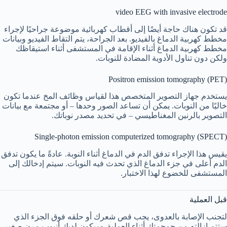
video EEG with invasive electrode
قد تكون هناك حاجة أيضًا إلى أقطاب كهربائية موضوعة جراحيًا لإجراء
مخطط كهربية الدماغ بالفيديو. بعد الجراحة، يتم التقاط الفيديو وبيانات
مخطط كهربية الدماغ أثناء الإقامة في المستشفى أثناء استيقاظك
ولكن دون تناول الأدوية المضادة للنوبات.
Positron emission tomography (PET)
يستخدم جهاز التصوير المتخصص هذا لقياس وظائف المخ عندما تكون
خاليًا من النوبات. يمكن أن تساعد الصور وحدها – أو مجتمعة مع بيانات
التصوير بالرنين المغناطيسي – في تحديد مصدر نوباتك.
Single-photon emission computerized tomography (SPECT)
يقيس هذا الإجراء تدفق الدم في الدماغ أثناء النوبة. عادةً ما يكون تدفق
الدم أعلى في جزء الدماغ الذي تحدث فيه النوبات. سيتم إدخالك إلى
المستشفى للخضوع لهذا الاختبار.
قبل العملية
لتجنب الإصابة بالعدوى، يجب قص شعرك أو حلقه فوق الجزء الذي
ستتم إزالته من جمجمتك أثناء العملية. سيكون لديك أنبوب مرن صغير