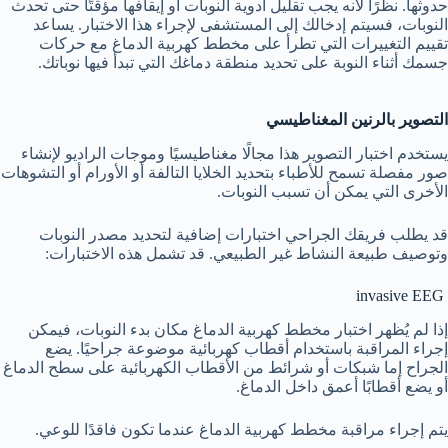
حدوثها. نظرًا لأنه يجب تقليل أدوية النوبات أو إيقافها مؤقتًا حتى تحدث
النوبات، فسيتم إدخالك إلى المستشفى لإجراء هذا الاختبار. يساعد
تقييم التغييرات التي تطرأ على مخطط كهربية الدماغ مع حركات
جسمك أثناء النوبة على تحديد منطقة دماغك التي تبدأ فيها نوباتك.
التصوير بالرنين المغناطيسي
يستخدم اختبار التصوير هذا مجالًا مغناطيسيًا وموجات الراديو لإنشاء
صور مفصلة تسمح للأطباء بتحديد الخلايا التالفة أو الأورام أو التشوهات
الأخرى التي يمكن أن تسبب النوبات.
قد يطلب فريقك الجراحي اختبارات إضافية لتحديد مصدر النوبات
وتوصيف طبيعة النشاط غير الطبيعي. قد تشمل هذه الاختبارات:
invasive EEG
إذا لم يُظهر اختبار مخطط كهربية الدماغ مكان بدء النوبات، فيمكن
إجراء المراقبة باستخدام أقطاب كهربائية موضوعة جراحيًا. يضع
الجراح إما شبكات أو شرائط من الأقطاب الكهربائية على سطح الدماغ
أو يضع أقطابًا أعمق داخل الدماغ.
يتم إجراء مراقبة مخطط كهربية الدماغ عندما تكون فاقدًا للوعي.