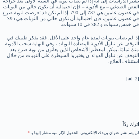
تشير الدراسات إلى أنه إذا لم تصاب بنوبة في السنة الأولى بعد جراحة
الفص الصدغي – مع الأدوية – فإن احتمالية أن تكون خالي من النوبات
في غضون عامين هي 87٪ إلى 90٪. إذا لم تكن قد تعرضت لنوبة صرع
في غضون عامين، فإن احتمالية أن تكون خالي من النوبات هي 95٪
في خمس سنوات و 82٪ في 10 سنوات.
إذا لم تصاب بنوبات لمدة عام واحد على الأقل، فقد يفكر طبيبك في
التوقف عن تناول الأدوية المضادة للنوبات، وفي النهاية سحب الأدوية
منك تمامًا. يمكن لمعظم الأشخاص الذين يعانون من نوبة صرع بعد
التوقف عن تناول الدواء أن يختبروا السيطرة على النوبات من خلال
استئناف العلاج.
[ad_2]
اترك ردّاً
لن يتم نشر عنوان بريدك الإلكتروني.
الحقول الإلزامية مشار إليها بـ
*