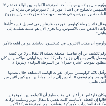
ويُتهم ماريو بالاسيوس بأنه أحد المرتزقة الكولومبيين البالغ عددهم 26،
المتهمين بالضلوع في اغتيال مويز في 7 تموز/يوليو في منزله في
العاصمة بور او برنس، في هجوم أصيبت خلاله زوجته مارتين بجروح.
وقال قائد شرطة كولومبيا خورخيه فارغاس في تسجيل فيديو “أُبلغنا
بإلقاء القبض على بالاسيوس. وما يجري الآن هو عملية تسليمه إلى
هايتي”.
وأوضح أن مكتب الإنتربول في كينغتسون بجامايكا هو من أبلغه بالأمر.
ولم يُكشف عن أي تفاصيل متعلقة بعملية الاعتقال، ولا عن كيفية
وصول بالاسيوس إلى جزيرة جامايكا المجاورة لهايتي. وبالاسيوس كان
مطلوبا بموجب “نشرة حمراء” من الشرطة الدولية (الإنتربول).
وقُتل ثلاثة كولومبيين بنيران القوات الهايتية المسلحة خلال تصديها
للهجوم، وتم توقيف 18 آخرين إلى جانب مواطنين أميركيين اثنين من
أصل هايتي.
وكان فارغاس قد أعلن في وقت سابق أن الكولومبيين الموقوفين
قالوا إن الخطة الأساسية كانت تقضي باعتقال مويز وتسليمه لوكالة
مكافحة المخدرات الأميركية. وتعاقدت مع المرتزقة شركة الأمن