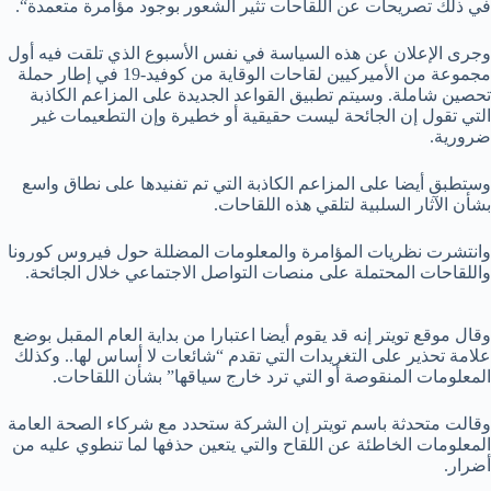
في ذلك تصريحات عن اللقاحات تثير الشعور بوجود مؤامرة متعمدة
“.
وجرى الإعلان عن هذه السياسة في نفس الأسبوع الذي تلقت فيه أول
مجموعة من الأميركيين لقاحات الوقاية من كوفيد-19 في إطار حملة
تحصين شاملة. وسيتم تطبيق القواعد الجديدة على المزاعم الكاذبة
التي تقول إن الجائحة ليست حقيقية أو خطيرة وإن التطعيمات غير
ضرورية.
وستطبق أيضا على المزاعم الكاذبة التي تم تفنيدها على نطاق واسع
بشأن الآثار السلبية لتلقي هذه اللقاحات
.
وانتشرت نظريات المؤامرة والمعلومات المضللة حول فيروس كورونا
واللقاحات المحتملة على منصات التواصل الاجتماعي خلال الجائحة
.
وقال موقع تويتر إنه قد يقوم أيضا اعتبارا من بداية العام المقبل بوضع
علامة تحذير على التغريدات التي تقدم “شائعات لا أساس لها.. وكذلك
المعلومات المنقوصة أو التي ترد خارج سياقها” بشأن اللقاحات
.
وقالت متحدثة باسم تويتر إن الشركة ستحدد مع شركاء الصحة العامة
المعلومات الخاطئة عن اللقاح والتي يتعين حذفها لما تنطوي عليه من
أضرار.