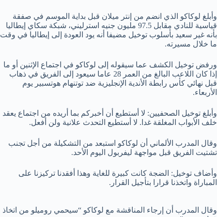
وأبلغ لوكاكو الذي انضم من إنتر ميلان قبل بداية الموسم في صفقة
قياسية للنادي مقابل 97.5 مليون جنيه استرليني، شبكة سكاي إيطاليا
بأنه غير سعيد بأسلوب توخيل مضيفا أنه يود العودة إلى إيطاليا في وقت
ما خلال مسيرته.
ورفض توخيل الكشف عما سيقوله إلى لوكاكو في اجتماع الإثنين أو ما
إذا كان اللاعب البالغ من العمر 28 عاما سيعود إلى الفريق في ذهاب
قبل نهائي كأس رابطة الأندية الإنجليزية ضد توتنهام هوتسبير يوم
الأربعاء.
وأبلغ توخيل الصحفيين: لا أستطيع أن أخبركم بما أريده من اجتماع يعقد
خلف الأبواب المغلقة غدا. لا أستطيع التحدث علانية ولن أفعل.
وقال المدرب الألماني أن لوكاكو استبعد من التشكيلة من أجل تجنب
تشتيت الفريق قبل مواجهة ليفربول اليوم الأحد.
وأضاف توخيل: الضجة كانت كبيرة للغاية وهذا أفقدنا تركيزنا على
المباراة واتخذنا قرارا بتأجيل القرار.
وقال المدرب أن إرجاء المناقشة مع لوكاكو “سيحمي روميلو من اتخاذ