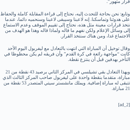
قرار متهور”.
وتابع: نحن بحاجة للتحدث إليه، نحتاج إلى قراءة المقابلة كاملة والحفاظ
على هدوئنا وتماسكنا. إنه لاعبنا وسيبقى لاعبنا وسنحميه دائما، عندما
نتخذ قرارات معينة مثل هذه، نحتاج إلى تقييم الموقف وعدم الاستماع
إلى وسائل الإعلام ولكن نفهم ما قاله ولماذا قاله وهذا هو الهدف من
الاجتماع غدا، ومن هناك سنتخذ القرار.
وقال توخيل أن المباراة التي انتهت بالتعادل مع ليفربول اليوم الأحد
كانت “مواجهة رائعة في كرة القدم” وأن فريقه لم يكن محظوظا في
التأخر بهدفين قبل أن ينتزع نقطة.
وبهذا التعادل بقي تشيلسي في المركز الثاني برصيد 43 نقطة من 21
مباراة، متقدما بنقطة واحدة على ليفربول صاحب المركز الثالث الذي
تتبقى له مباراة إضافية. ويملك مانشستر سيتي المتصدر 53 نقطة من
21 مباراة.
[ad_2]