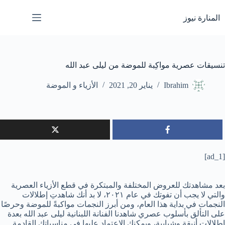
لتجاوز
لى
المنارة نيوز
لمحتوى
تنسيقات عصرية مواكِبة للموضة من ليلى عبد الله
Ibrahim
يناير 20, 2021
الأزياء و الموضة
[ad_1]
بعد مشاهدتك للعروض المختلفة والمبتكرة في قطع الأزياء العصرية
والتي لا يجب أن تفوتك في عام ٢٠٢١، لا بد أنك شاهدتِ إطلالات
النجمات في بداية هذا العام، ومن أبرز النجمات مواكبةً للموضة وحرصًا
على التألق بأسلوب عصري شاهدنا الفنانة اللبنانية ليلى عبد الله بعدة
إطلالات أنيقة وشبابية، ويمكنك الاعتماد عليها في مناسباتك القادمة.