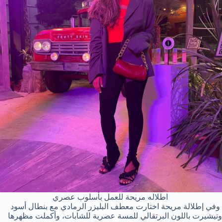
اطلاله مريحة للعمل بأسلوب عصري
وفي إطلالة مريحة اختارت معطف البليزر الرمادي مع بنطال أسود
وتيشيرت باللون البرتقالي للمسة عصرية للشابات، وأكملت مظهرها