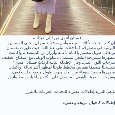
فستان أنثوي من ليلى عبدالله
إن كنتِ بحاجة لأناقة بسيطة وأنثوية، فلا بد من أن تلجئي للفساتين
اليومية في مظهرك، كما فعلت ليلى عبد الله؛ حيث ظهرت بفستان
برتقالي طويل مصمم بأكمام ناعمة وأزرار من المنتصف، وأكملت
مظهرها بتسريحة الشعر المنسدل بأسلوب الويفي مع المكياج الخفيف
بدرجات اللون البني، وفي الإطلالة الثانية ارتدَتْ فستانًا “ميدي”
بنفسجيًّا مصممًا بقماش مخطط طوليًّا لمظهر أكثر نحالة، وأكملت
مظهرها بحقيبة سوداء من الجلد وبوت طويل مطبع بجلد الأفعى،
وسرحت شعرها بالويفي المنسدل على الكتفين لخيار بسيط وأنيق.
تابعي المزيد:إطلالات عصرية للنجمات العربيات بالبليزر
إطلالات كاجوال مريحة وعصرية