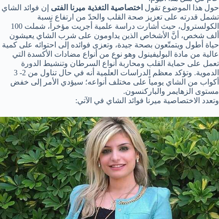
حول هذا الموضوع تقول
اختصاصية التغذية ميرنا الفتى
إن فوائد الشاي
تشمل قدرته على تعزيز صحة القلب والحدّ من ارتفاع نسبة
الكولسترول، حيث أشارت دراسة علمية أجريت مؤخراً، شملت 100
ألف شخص، أنَّ الأشخاص الذين يداومون على شرب الشاي يعيشون
حياة أطول ويتمتّعون بصحة جيدة، وتعزى فوائده إلى احتوائه على كمية
عالية من مادة البوليفينول وهو نوع من أنواع مضادات الأكسدة التي
تعمل على حماية القلب ومحاربة أنواع السرطان وتنشيط الدورة
الدموية. وتؤكد معظم الدراسات العلمية أنه في حال تناول من 2- 3
أكواب من الشاي يومياً على مختلف أنواعه؛ سيؤدي الأمر إلى خفض
مستوى الزهايمر والباركنسون.
وتعدد الاختصاصية ميرنا فوائد الشاي في الآتي: