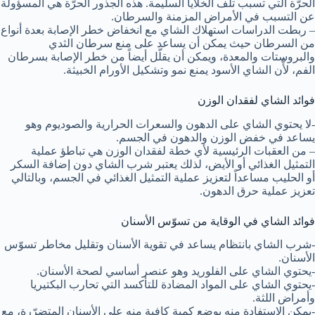
الحرّة التي تسبب تلف الخلايا السليمة. هذه الجذور الحرّة هي المسؤولة
عن التسبب في الأمراض المزمنة والسرطان.
– ربطت الدراسات استهلاك الشاي مع انخفاض خطر الإصابة بعدة أنواع
من السرطان حيث يمكن أن يساعد على منع سرطان الثدي
والبروستات والمعدة، ويمكن أن يقلّل أيضاً من خطر الإصابة بسرطان
الفم، لأَّن الشاي الأسود يمنع نمو وتشكيل الأورام الخبيثة.
فوائد الشاي لفقدان الوزن
-لا يحتوي الشاي على الدهون والسعرات الحرارية والصوديوم وهو
يساعد في خفض الوزن والدهون في الجسم.
– من العقبات الرئيسية لأي خطة لفقدان الوزن هي تباطؤ عملية
التمثيل الغذائي أو الأيض، لذلك يعتبر شرب الشاي دون إضافة السكر
أو الحليب مساعداً لتعزيز عملية التمثيل الغذائي في الجسم، وبالتالي
تعزيز عملية حرق الدهون.
فوائد الشاي في الوقاية من تسوّس الأسنان
-شرب الشاي بانتظام يساعد في تقوية الأسنان وتقليل مخاطر تسوّس
الأسنان.
-يحتوي الشاي على الفلوريد وهو عنصر أساسي لصحة الأسنان.
-يحتوي الشاي على المواد المضادة للتأكسد التي تحارب البكتيريا
وأمراض اللثة.
-يمكن الاستفادة منه بوضع كمية كافية منه على الأسنان المتضرّرة، مع