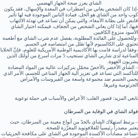
الشاي يعزز صحة الجهاز الهضمي
-إذا كان الشخص يعاني من اضطراب في المعدة والإسهال، فقد يكون
كوب واحد من الشاي هو الحل، فمادة التانين الموجودة فيه لها تأثير
قابض على بطانة الأمعاء، والتي يمكن أن تساعد في تهدئة الالتهاب
فيها، أما إذا كان يعاني الشخص من الجفاف، فيمكنه اختيار الشاي
الأسود منزوع الكافيين.
-وللحصول على الفائدة المطلوبة، يفضل عدم شرب الشاي مع أطعمة
تحتوي على الكالسيوم لأنها تقلل من امتصاصه في الجسم.
-وفقاً لدراسة قامت بها الأكاديمية الوطنية الأمريكية للعلوم، فإنَّ الخلايا
المناعية لدى شاربي الشاي تستجيب 5 مرات أسرع من أولئك الذين
يشربون القهوة.
– الشاي الأخضر بالأخصّ محمّل بتركيزات عالية من المواد المضادة
للتأكسد التي تساعد في تعزيز آلية الجهاز المناعي للجسم، الأمر الذي
يحمي الجسم ضد مجموعة واسعة من الفيروسات والأمراض
الجرثومية وغيرها.
تابعي المزيد: قصور القلب: الأعراض والأسباب في حملة توعوية
فوائد الشاي في الوقاية من السرطان
– يرتبط استهلاك الشاي بالحدّ من أنواع معينة من السرطان، حيث
يعتبر مصدراً رئيسياً للفلافونويد المعزّزة للصحة.
-تساعد مضادات الأكسدة الموجودة في الشاي على مكافحة الجزيئيات