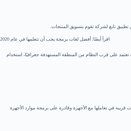
اقرأ أيضًا: أفضل لغات برمجة يجب أن تتعلمها في عام 2020
 تعتمد على قرب النظام من المنطقة المستهدفة جغرافيًا، استخدام
ف لغات البرمجة عالية المستوى إم بواسطة لغة السي أو السي بلاس بلاس، لأن كلًا من لغة ال C و c++ هما لغات قريبة في تعاملها مع الأجهزة وقادرة على برمجة موارد الأجهزة