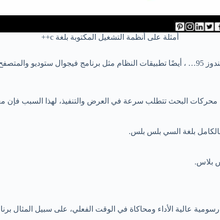
أمثلة على أنظمة التشغيل المكتوبة بلغة c++
95… ،
أيضًا تطبيقات النظام مثل برنامج فيجوال ستوديو والمتصفح Internet Explorer و غيرها الكثير
 محركات البحث تتطلب سرعة في العرض والتنفيذ، لهذا السبب فإن معظم ال
بالكامل بلغة السي بلس بلس.
س بلاس.
رسومية عالية الأداء ومحاكاة في الوقت الفعلي،
على سبيل المثال برنام