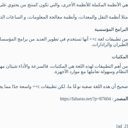
هي الأنظمة المكملة للأنظمة الأخرى، والتي تكون كمنتج من يحتوي عل
مثلا أنظمة النقل والمعدات، وأنظمة معالجة المعلومات، و الساعات الذك
البرامج المؤسسية
من تطبيقات لغة c++ أنها تستخدم في تطوير العديد من ب
الطيران والرادارات.
المكتبات
من أهم التطبيقات لهذه اللغة هي المكتبات، فالسرعة والأداء شيئان مه
النظام وسهولة تعاملها مع موارد الأجهزة.
صحيح أن هذه اللغة صعبة نوعًا ما، لكن تطبيقات c++ واسعة جدًا مما يجعل منها لغة برمجة ممتازة.
المصدر
: https://faharas.net/?p=87604
[ad_2]