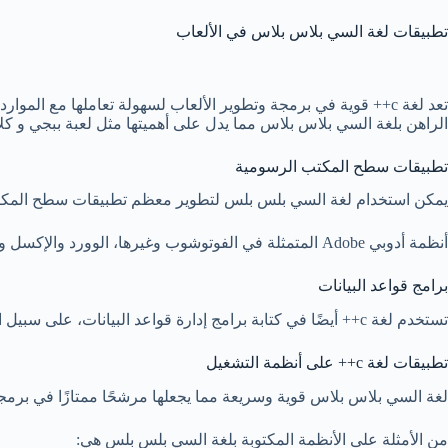
تطبيقات لغة السي بلاس بلاس في الألعاب
تعد لغة c++ قوية في برمجة وتطوير الألعاب لسهولة تعاملها مع الموارد، ولقدرتها على تجاوز التعقيدات في الألعاب ثلاثية الأبعاد مما يجعلها الخيار الأمثل للمطورين،
الراهن بلغة السي بلاس بلاس مما يدل على أهميتها مثل لعبة ببجي و كل
تطبيقات سطح المكتب الرسومية
يمكن استخدام لغة السي بلس بلس لتطوير معظم تطبيقات سطح المك
أنظمة أدوبي Adobe المتمثلة في الفوتوشوب وغيرها،
الوورد والإكسل والبورب
برامج قواعد البيانات
تستخدم لغة c++ أيضًا في كتابة برامج إدارة قواعد البيانات، على سبيل المثال تمت برمجة قاعدة البيانات المشهورة ماي سيكوال بهذه اللغة وأيضًا بوست ريست.
تطبيقات لغة c++ على أنظمة التشغيل
لغة السي بلاس بلاس قوية وسريعة مما يجعلها مرشحًا ممتازًا في برم
من الأمثلة على الأنظمة المكتوبة بلغة السي بلس بلس هي: