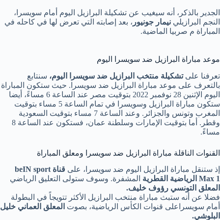
الجدير بالذكر، أنه سيغيب عن تشكيلة البرازيل اليوم أمام سويسرا،
النجم البرازيلي
نيمار جونيور
، بعد إصابته التي تعرض لها في كاحله في
المباراة م صربيا الماضية.
موعد مباراة البرازيل ضد سويسرا اليوم
تعرفنا على
تشكيلة منتخب البرازيل ضد سويسرا اليوم،
سنتابع
بالتعرف على موعد مباراة البرازيل ضد سويسرا. حيث ستكون المباراة
اليوم الإثنين 28 نوفمبر 2022 بتوقيت مصر عند الساعة 6 مساءً، أيضا
ستكون مباراة البرازيل وسويسرا في تمام الساعة 5 مساء بتوقيت
المغرب وتونس والجزائر. وعند الساعة 7 مساء بتوقيت السعودية
وقطر. أما بتوقيت الإمارات وسلطنة عمان، فستكون عند الساعة 8
مساءً.
القنوات الناقلة مباراة البرازيل ضد سويسرا ومعلق المباراة
إذ ستنقل مباراة البرازيل اليوم ضد سويسرا، على
قناة beIN sport
Max 1 الرياضية القطرية
المشفرة. وسوف ستولى التعليق الرياضي
المعلق التونسي رؤوف خليف.
فضلا عن أنه ستبث مباراة منتخب البرازيل الأكثر تتويجاً في البطولة
أمام سويسراعلى قنوات الكأس الرياضية، بصوت
المعلق العماني خليل
البلوشي.