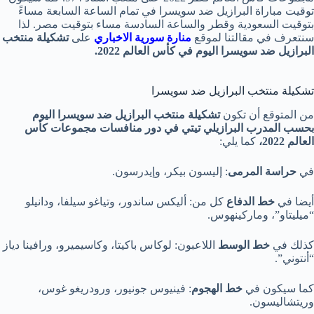
توقيت مباراة البرازيل ضد سويسرا في تمام الساعة السابعة مساءً
بتوقيت السعودية وقطر والساعة السادسة مساء بتوقيت مصر. لذا
سنتعرف في مقالتنا لموقع
منارة سورية الاخباري
على
تشكيلة منتخب
البرازيل ضد سويسرا اليوم في كأس العالم 2022.
تشكيلة منتخب البرازيل ضد سويسرا
من المتوقع أن تكون
تشكيلة منتخب البرازيل ضد سويسرا اليوم
بحسب المدرب البرازيلي تيتي في دور منافسات مجموعات كأس
العالم 2022،
كما يلي:
في
حراسة المرمى
: إليسون بيكر، وإيدرسون.
أيضا في
خط الدفاع
كل من: أليكس ساندور، وتياغو سيلفا، ودانيلو
“ميليتاو”، وماركينهوس.
كذلك في
خط الوسط
اللاعبون: لوكاس باكيتا، وكاسيميرو، ورافينا دياز
“أنتوني”.
كما سيكون في
خط الهجوم
: فينيوس جونيور، ورودريغو غوس،
وريتشاليسون.