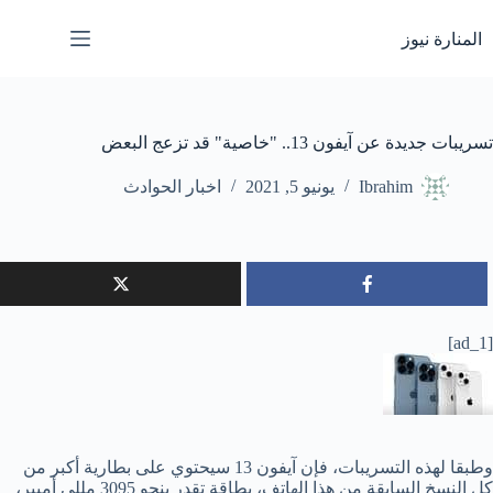
لتجاوز
لى
المنارة نيوز
لمحتوى
تسريبات جديدة عن آيفون 13.. "خاصية" قد تزعج البعض
Ibrahim
يونيو 5, 2021
اخبار الحوادث
[ad_1]
وطبقا لهذه التسريبات، فإن آيفون 13 سيحتوي على بطارية أكبر من
كل النسخ السابقة من هذا الهاتف، بطاقة تقدر بنحو 3095 مللي أمبير،