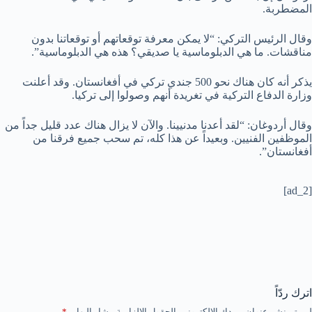
المضطربة.
وقال الرئيس التركي: “لا يمكن معرفة توقعاتهم أو توقعاتنا بدون
مناقشات. ما هي الدبلوماسية يا صديقي؟ هذه هي الدبلوماسية”.
يذكر أنه كان هناك نحو 500 جندي تركي في أفغانستان. وقد أعلنت
وزارة الدفاع التركية في تغريدة أنهم وصولوا إلى تركيا.
وقال أردوغان: “لقد أعدنا مدنيينا. والآن لا يزال هناك عدد قليل جداً من
الموظفين الفنيين. وبعيداً عن هذا كله، تم سحب جميع فرقنا من
أفغانستان”.
[ad_2]
اترك ردّاً
لن يتم نشر عنوان بريدك الإلكتروني.
الحقول الإلزامية مشار إليها بـ
*