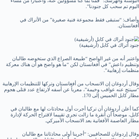
البوسنة والهرسك: “قمنا بما كنا مسؤولين عنه، واعتباراً من مساء
اليوم تم سحب كل جنودنا”.
وأضاف: “ستبقى فقط مجموعة فنية صغيرة” من الأتراك في
أفغانستان.
جنود أتراك في كابل (أرشيفية)
واعتبر أنه من غير الواضح “طبيعة الصراع الذي ستخوضه طالبان
وتنظيم داعش” في أفغانستان لكن “ما هو واضح هو أن هناك معركة
منظمات إرهابية”.
وقال أردوغان إن الانسحاب من أفغانستان وتركها للتنظيمات الإرهابية
“سينتج عنه عواقب وخيمة”، معرباً عن أسفه لارتفاع عدد قتلى هجوم
مطار كابل الخميس إلى 170.
كما أعلن أردوغان أن تركيا أجرت أول محادثات لها مع طالبان في
كابل، موضحاً أن أنقرة ما زالت تجري تقييما لاقتراح الحركة لإدارة
مطار العاصمة الأفغانية بعد الانسحاب الأميركي.
وقال إردوغان للصحافيين: “أجرينا أولى محادثاتنا مع طالبان