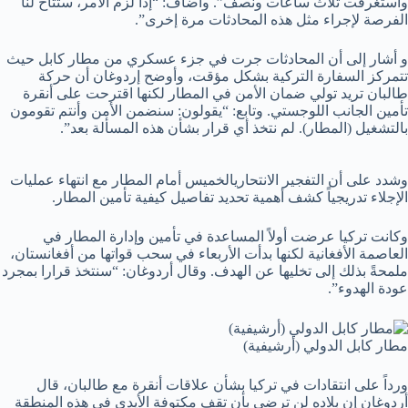
واستغرقت ثلاث ساعات ونصف”. وأضاف: “إذا لزم الامر، ستتاح لنا
الفرصة لإجراء مثل هذه المحادثات مرة إخرى”.
و أشار إلى أن المحادثات جرت في جزء عسكري من مطار كابل حيث
تتمركز السفارة التركية بشكل مؤقت، وأوضح إردوغان أن حركة
طالبان تريد تولي ضمان الأمن في المطار لكنها اقترحت على أنقرة
تأمين الجانب اللوجستي. وتابع: “يقولون: سنضمن الأمن وأنتم تقومون
بالتشغيل (المطار). لم نتخذ أي قرار بشأن هذه المسألة بعد”.
وشدد على أن التفجير الانتحاريالخميس أمام المطار مع انتهاء عمليات
الإجلاء تدريجياً كشف أهمية تحديد تفاصيل كيفية تأمين المطار.
وكانت تركيا عرضت أولاً المساعدة في تأمين وإدارة المطار في
العاصمة الأفغانية لكنها بدأت الأربعاء في سحب قواتها من أفغانستان،
ملمحةً بذلك إلى تخليها عن الهدف. وقال أردوغان: “سنتخذ قرارا بمجرد
عودة الهدوء”.
مطار كابل الدولي (أرشيفية)
ورداً على انتقادات في تركيا بشأن علاقات أنقرة مع طالبان، قال
أردوغان إن بلاده لن ترضى بأن تقف مكتوفة الأيدي في هذه المنطقة