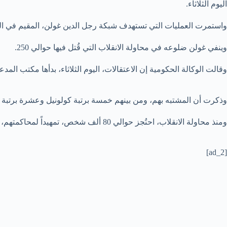
اليوم الثلاثاء.
واستمرت العمليات التي تستهدف شبكة رجل الدين غولن، المقيم في الولاي
وينفي غولن ضلوعه في محاولة الانقلاب التي قُتل فيها حوالي 250.
وقالت الوكالة الحكومية إن الاعتقالات، اليوم الثلاثاء، بدأها مكتب المدعي ا
وذكرت أن المشتبه بهم، ومن بينهم خمسة برتبة كولونيل وعشرة برتب
ومنذ محاولة الانقلاب، احتُجز حوالي 80 ألف شخص، تمهيداً لمحاكمتهم، وتم فصل أو وقف حوالي 150 ألف موظف مدني وعسكري عن العمل. وُطرد أكثر من 20 ألفا من الجيش وحده.
[ad_2]