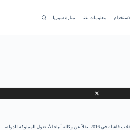
استخدام
معلومات عنا
منارة سوريا
أمرت تركيا باحتجاز 304 من أفراد الجيش، في عملية استهدفت أنصار الداعية الإسلامي فتح الله غولن، الذي تقول أنقرة إنه كان وراء محاولة انقلاب فاشلة في 2016، نقلاً عن وكالة أنباء الأناضول المملوكة للدولة،