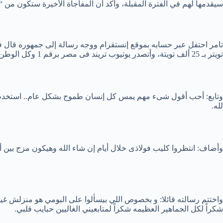
سيقدمها لهم في الفترة المقبلة، وأكد أن المفاجأة الأخيرة ستكون من “ا
تويتر بـ 25 ألف تويتة، وأتصدر يوتيوب تريند فى مصر برقم 1 وكل الوطن العربى وأحقق على يوتيوب عالميا المركز الـ19 بعد النجمه العالمية چينفرلوبيز.
وتابع: أحب أقول شىء مهم يمس كل إنسان طموح بشكل عام.. استخدم ك
لله.
وأضاف: انتظروا كليب فولاذى خلال أيام إن شاء الله وهيكون مزج بين أل
واختتم رسالته قائلا: و بخصوص اللي بيسألوا على البومي هو منزلش غير
شكراً لكل الجماهير العظيمه شكراً لمتابعيني الغاليين حبايب قلبي.