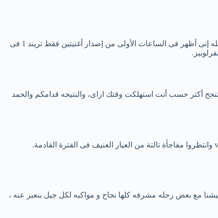
تامر احتفل عبر حسابه بموقع إنستقرام ووجه رسالة إلى جمهوره قال فيها: فى نهاية رحلة ألبوم خليك فولاذى.. أحب أقول حاجة مهمة، الحمد لله إنى أظهر فى الساعات الأولى من إصدار أغنيتين فقط تريند 1 فى
جح أكتر حسب أنت استهلكت وقتك ازاى، والنتيجه قدامكم والحمد
v
وانتظروا مفاجأة تالتة من العيار العنيف فى الفترة القادمة.
يشنا مع بعض رحله مشرفه كلها نجاح و مواكبه لكل جيل بنعبر عنه ،