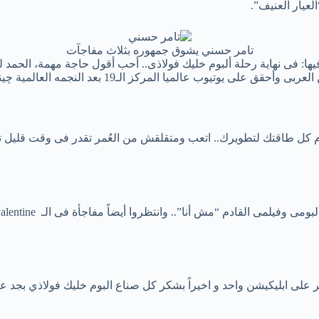
لعيار العنيف”.
تامر حسني يشوق جمهوره بثلاث مفاجآت
ل طاقتك لتطويرك.. اتعب ومتقلقش من العُمر تقدر فى وقت قليل تن
بومى وفيلمى القادم “مش أنا”.. وانتظروا أيضاً مفاجأة فى الـ
alentine
 على ابليكيشن واحد و اخيراً بشكر كل صناع البوم خليك فولاذي بجد ع