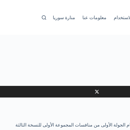
استخدام
معلومات عنا
منارة سوريا
القاري بفوز ثمين على إثيوبيا المنقوصة 1-صفر الأحد في ياوندي في ختام الجولة الأولى من منافسات المجموعة الأولى للنسخة الثالثة