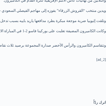
والثلاثين من نهائيات كأس الأمم الإفريقية لكرة القدم في الكاميرون.
ويدين منتخب “القروش الزرقاء” بفوزه إلى مهاجم الفيصلي السعودي ج
وتلقت إثيوبيا ضربة موجعة مبكرة بطرد مدافعها ياريد باييه بسبب تدخل
وكانت الكاميرون المضيفة تغلبت على بوركينا فاسو 2-1 في المباراة الافتتاحية.
وتتقاسم الكاميرون والرأس الأخضر صدارة المجموعة برصيد ثلاث نقاط، 
[ad_2]
اترك ردّاً