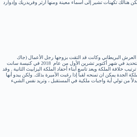
 هنالك تكهنات تشير إلى أسماء معينة ومنها آرثر وفريدريك وإدوارد
ة العرش البريطاني وكانت قد التقت بزوجها رجل الأعمال (جاك
بروكسبنك) للمرة الأولى في منتجع سويسري للتزلج على الجليد في فبراير شباط من عام 2010 وجرت مراسيم الزفاف بعد ثماني سنوات وبالتحديد في شهر أكتوبر تشرين الأول من عام 2018 في كنيسة سانت
 خلافة الملكة ويعد تاسع أبناء أحفاد الملكة اليزابيث الثانية . وقد
ا وأن الملكة الجدة يمكن ان تمنحه لقباً إذا رغبت الأميرة بذلك. ولكن يبدو أنها
بدلاً من تولي أية واجبات ملكية في المستقبل ، وتريد نفس الشيء