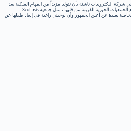
ركة اليكترونيات ناشئة بأن تتوليا مزيداً من المهام الملكية بعد
رحيل الأمير هاري وزوجته وتخليهما عن مهامهما الملكية لكن الأميرتان ورغم ترحيبهما بتقديم أي دعم لجدتهما الملكة في حفلات الاستقبال ومع الجمعيات الخيرية القريبة من قلبها ، مثل جمعية Scoliosis
يهما الخاصة بعيدة عن أعين الجمهور وأن يوجيني راغبة في إبعاد طفلها عن