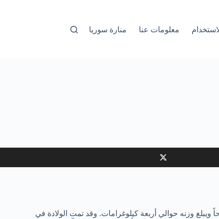
استخدام
معلومات عنا
منارة سوريا
صر باكنغهام أن الأميرة يوجيني حفيدة الملكة إليزابيث الثانية من ابنها الأمير اندرو قد وضعت مولوداً ذكراً في الساعة 8.55 صباحاً ويبلغ وزنه حوالي أربعة كيلوغرامات. وقد تمت الولادة في