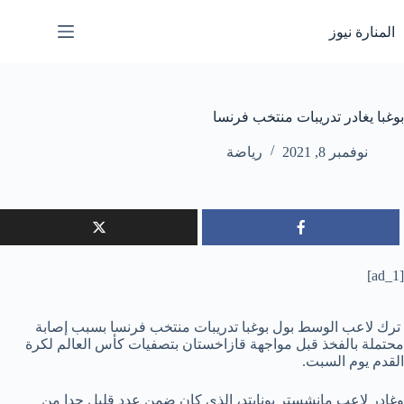
لتجاوز
لى
المنارة نيوز
لمحتوى
بوغبا يغادر تدريبات منتخب فرنسا
نوفمبر 8, 2021
رياضة
[ad_1]
‭ ‬ترك لاعب الوسط بول بوغبا تدريبات منتخب فرنسا بسبب إصابة
محتملة بالفخذ قبل مواجهة قازاخستان بتصفيات كأس العالم لكرة
القدم يوم السبت.
وغادر لاعب مانشستر يونايتد، الذي كان ضمن عدد قليل جدا من